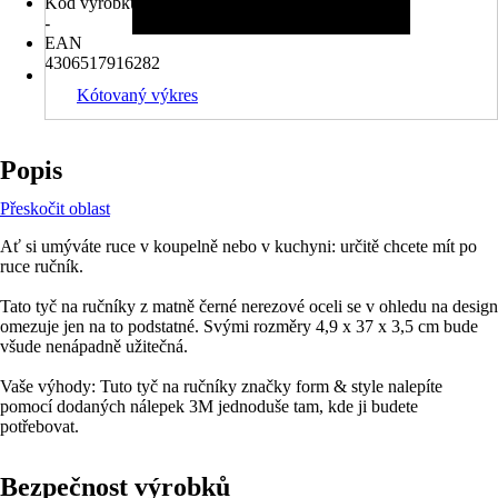
Kód výrobku
-
EAN
4306517916282
Kótovaný výkres
Popis
Přeskočit oblast
Ať si umýváte ruce v koupelně nebo v kuchyni: určitě chcete mít po
ruce ručník.
Tato tyč na ručníky z matně černé nerezové oceli se v ohledu na design
omezuje jen na to podstatné. Svými rozměry 4,9 x 37 x 3,5 cm bude
všude nenápadně užitečná.
Vaše výhody: Tuto tyč na ručníky značky form & style nalepíte
pomocí dodaných nálepek 3M jednoduše tam, kde ji budete
potřebovat.
Bezpečnost výrobků