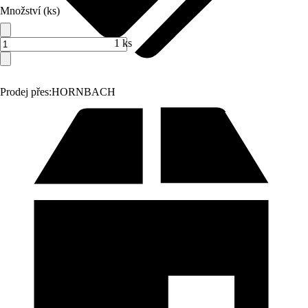
Množství (ks)
1 ks
Prodej přes:
HORNBACH