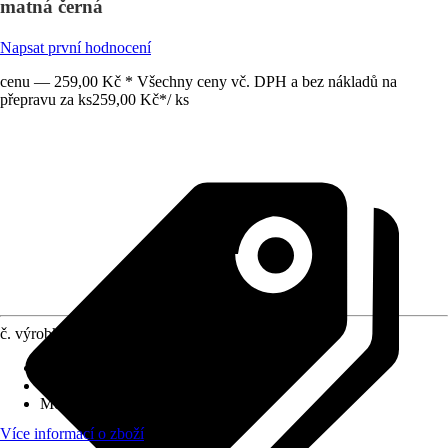
matná černá
Napsat první hodnocení
cenu — 259,00 Kč * Všechny ceny vč. DPH a bez nákladů na
přepravu za ks
259,00 Kč
*
/
ks
č. výrobku
10601014
Povrch/Povrchová úprava
:
Matný
Přiložené upevnění
:
Lepicí páska
Možnost upevnění
:
Lepení
Více informací o zboží