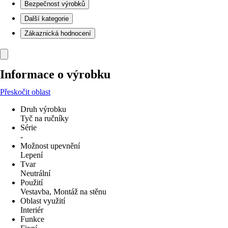
Bezpečnost výrobků
Další kategorie
Zákaznická hodnocení
Informace o výrobku
Přeskočit oblast
Druh výrobku
Tyč na ručníky
Série
-
Možnost upevnění
Lepení
Tvar
Neutrální
Použití
Vestavba, Montáž na stěnu
Oblast využití
Interiér
Funkce