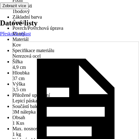
Fixní
Vlastnosti
Zobrazit více
1bodový
Základní barva
Datové listy
Černá
Povrch/Povrchová úprava
Přeskočit oblast
Matný
Materiál
Kov
Specifikace materiálu
Nerezová ocel
Šířka
4,9 cm
Hloubka
37 cm
Výška
3,5 cm
Přiložené upevnění
Lepicí páska
Součástí balení
3M nálepka
Obsah
1 Kus
Max. nosnost
1 kg