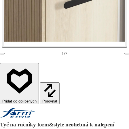
1
/
7
Porovnat
Tyč na ručníky form&style neohebná k nalepení