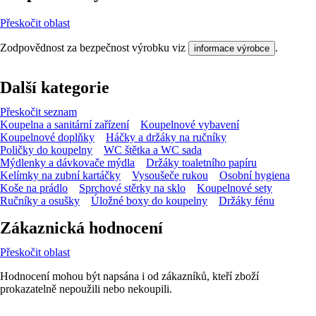
Přeskočit oblast
Zodpovědnost za bezpečnost výrobku viz
.
informace výrobce
Další kategorie
Přeskočit seznam
Koupelna a sanitární zařízení
Koupelnové vybavení
Koupelnové doplňky
Háčky a držáky na ručníky
Poličky do koupelny
WC štětka a WC sada
Mýdlenky a dávkovače mýdla
Držáky toaletního papíru
Kelímky na zubní kartáčky
Vysoušeče rukou
Osobní hygiena
Koše na prádlo
Sprchové stěrky na sklo
Koupelnové sety
Ručníky a osušky
Úložné boxy do koupelny
Držáky fénu
Zákaznická hodnocení
Přeskočit oblast
Hodnocení mohou být napsána i od zákazníků, kteří zboží
prokazatelně nepoužili nebo nekoupili.