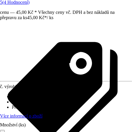
5
(4 Hodnocení)
cenu — 45,00 Kč * Všechny ceny vč. DPH a bez nákladů na
přepravu za ks
45,00 Kč
*
/
ks
č. výrobku
7531890
Materiál
:
Kov, Plast
Výška
:
150 cm
Průměr
:
11 mm
Více informací o zboží
Množství (ks)