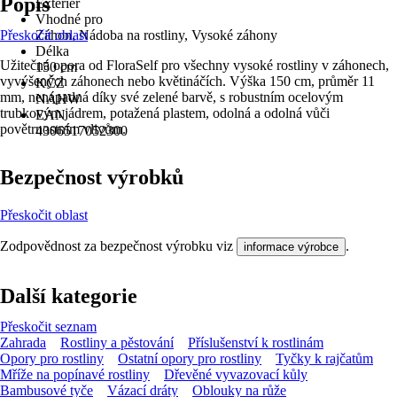
Popis
Exteriér
Vhodné pro
Přeskočit oblast
Záhon, Nádoba na rostliny, Vysoké záhony
Délka
Užitečná opora od FloraSelf pro všechny vysoké rostliny v záhonech,
150 cm
vyvýšených záhonech nebo květináčích. Výška 150 cm, průměr 11
KČZ
mm, nenápadná díky své zelené barvě, s robustním ocelovým
NAHW
trubkovým jádrem, potažená plastem, odolná a odolná vůči
EAN
povětrnostním vlivům.
4306517052300
Bezpečnost výrobků
Přeskočit oblast
Zodpovědnost za bezpečnost výrobku viz
.
informace výrobce
Další kategorie
Přeskočit seznam
Zahrada
Rostliny a pěstování
Příslušenství k rostlinám
Opory pro rostliny
Ostatní opory pro rostliny
Tyčky k rajčatům
Mříže na popínavé rostliny
Dřevěné vyvazovací kůly
Bambusové tyče
Vázací dráty
Oblouky na růže