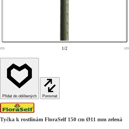
1
/
2
Porovnat
Tyčka k rostlinám FloraSelf 150 cm Ø11 mm zelená