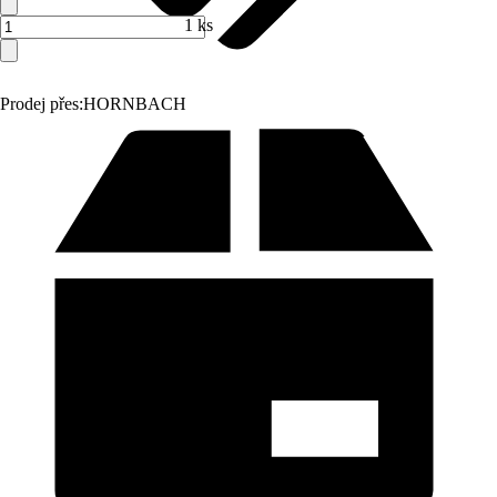
1 ks
Prodej přes:
HORNBACH