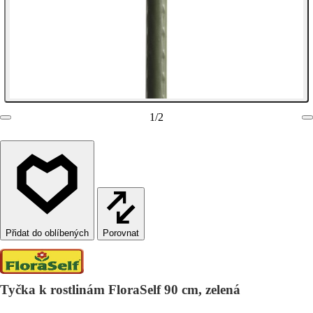
1
/
2
Porovnat
Tyčka k rostlinám FloraSelf 90 cm, zelená