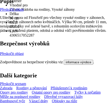
Popis
Exteriér
Vhodné pro
Přeskočit oblast
Záhon, Nádoba na rostliny, Vysoké záhony
Délka
Užitečná opora od FloraSelf pro všechny vysoké rostliny v záhonech,
90 cm
vyvýšených záhonech nebo květináčích. Výška 90 cm, průměr 11 mm,
KČZ
nenápadná díky své zelené barvě, s robustním ocelovým trubkovým
DU54
jádrem, potažená plastem, odolná a odolná vůči povětrnostním vlivům.
EAN
4306517052287
Bezpečnost výrobků
Přeskočit oblast
Zodpovědnost za bezpečnost výrobku viz
.
informace výrobce
Další kategorie
Přeskočit seznam
Zahrada
Rostliny a pěstování
Příslušenství k rostlinám
Opory pro rostliny
Ostatní opory pro rostliny
Tyčky k rajčatům
Mříže na popínavé rostliny
Dřevěné vyvazovací kůly
Bambusové tyče
Vázací dráty
Oblouky na růže