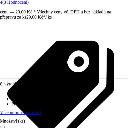
4
(3 Hodnocení)
cenu — 29,00 Kč * Všechny ceny vč. DPH a bez nákladů na
přepravu za ks
29,00 Kč
*
/
ks
č. výrobku
7531888
Materiál
:
Kov, Plast
Výška
:
90 cm
Průměr
:
11 mm
Více informací o zboží
Množství (ks)