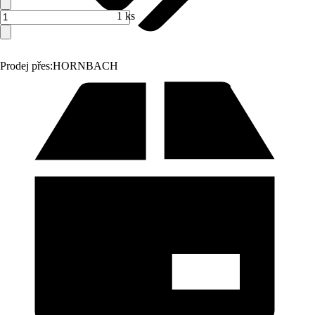
1 ks
Prodej přes:
HORNBACH