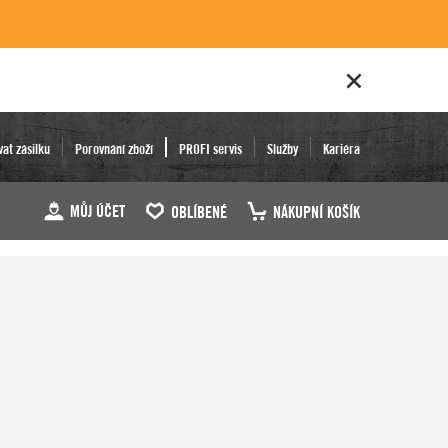
vat zásilku
Porovnání zboží
PROFI servis
Služby
Kariéra
MŮJ ÚČET
OBLÍBENÉ
NÁKUPNÍ KOŠÍK