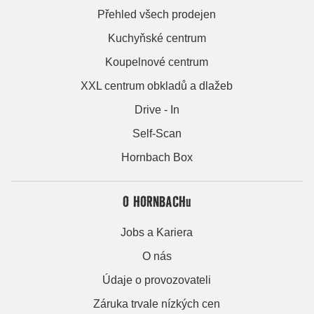
Přehled všech prodejen
Kuchyňské centrum
Koupelnové centrum
XXL centrum obkladů a dlažeb
Drive - In
Self-Scan
Hornbach Box
O HORNBACHu
Jobs a Kariera
O nás
Údaje o provozovateli
Záruka trvale nízkých cen