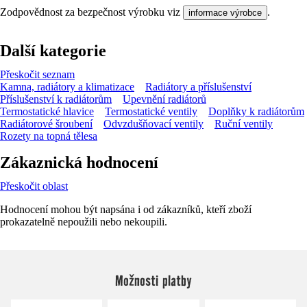
Zodpovědnost za bezpečnost výrobku viz
.
informace výrobce
Další kategorie
Přeskočit seznam
Kamna, radiátory a klimatizace
Radiátory a příslušenství
Příslušenství k radiátorům
Upevnění radiátorů
Termostatické hlavice
Termostatické ventily
Doplňky k radiátorům
Radiátorové šroubení
Odvzdušňovací ventily
Ruční ventily
Rozety na topná tělesa
Zákaznická hodnocení
Přeskočit oblast
Hodnocení mohou být napsána i od zákazníků, kteří zboží
prokazatelně nepoužili nebo nekoupili.
Možnosti platby