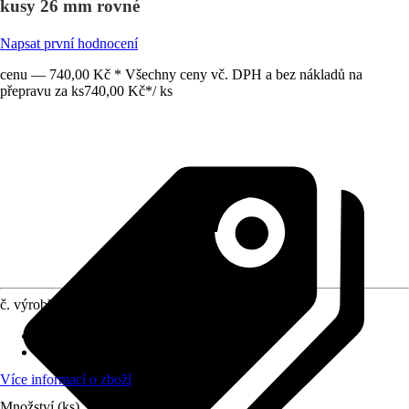
kusy 26 mm rovné
Napsat první hodnocení
cenu — 740,00 Kč * Všechny ceny vč. DPH a bez nákladů na
přepravu za ks
740,00 Kč
*
/
ks
č. výrobku
5875789
Obsah
:
4 Kus
Vhodné pro
:
Topné těleso
Více informací o zboží
Množství (ks)