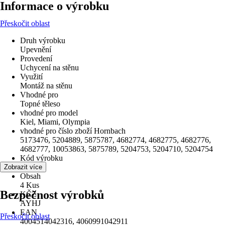
Informace o výrobku
Přeskočit oblast
Druh výrobku
Upevnění
Provedení
Uchycení na stěnu
Využití
Montáž na stěnu
Vhodné pro
Topné těleso
vhodné pro model
Kiel, Miami, Olympia
vhodné pro číslo zboží Hornbach
5173476, 5204889, 5875787, 4682774, 4682775, 4682776,
4682777, 10053863, 5875789, 5204753, 5204710, 5204754
Kód výrobku
H59027
Zobrazit více
Obsah
4 Kus
Bezpečnost výrobků
KČZ
AYHJ
EAN
Přeskočit oblast
4004514042316, 4060991042911