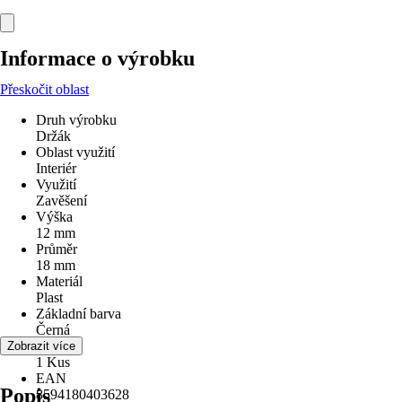
Informace o výrobku
Přeskočit oblast
Druh výrobku
Držák
Oblast využití
Interiér
Využití
Zavěšení
Výška
12 mm
Průměr
18 mm
Materiál
Plast
Základní barva
Černá
Obsah
Zobrazit více
1 Kus
EAN
Popis
8594180403628