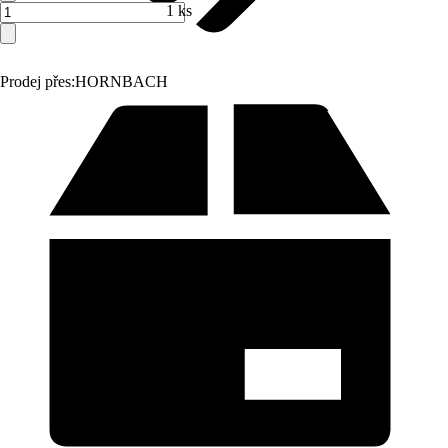
1 ks
Prodej přes:
HORNBACH