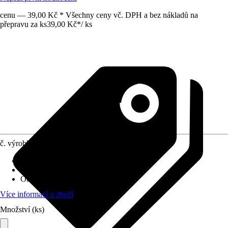
cenu — 39,00 Kč * Všechny ceny vč. DPH a bez nákladů na
přepravu za ks
39,00 Kč
*
/
ks
č. výrobku
10292835
Druh výrobku
:
Držák
Oblast využití
:
Interiér
Obsah
:
1 Kus
Více informací o zboží
Množství (ks)