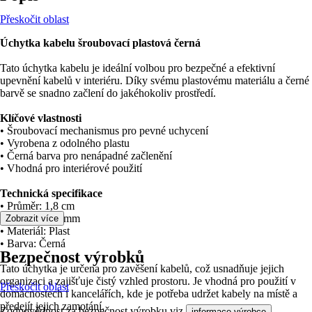
Přeskočit oblast
Úchytka kabelu šroubovací plastová černá
Tato úchytka kabelu je ideální volbou pro bezpečné a efektivní
upevnění kabelů v interiéru. Díky svému plastovému materiálu a černé
barvě se snadno začlení do jakéhokoliv prostředí.
Klíčové vlastnosti
• Šroubovací mechanismus pro pevné uchycení
• Vyrobena z odolného plastu
• Černá barva pro nenápadné začlenění
• Vhodná pro interiérové použití
Technická specifikace
• Průměr: 1,8 cm
• Výška: 12,0 mm
Zobrazit více
• Materiál: Plast
• Barva: Černá
Bezpečnost výrobků
Tato úchytka je určena pro zavěšení kabelů, což usnadňuje jejich
organizaci a zajišťuje čistý vzhled prostoru. Je vhodná pro použití v
Přeskočit oblast
domácnostech i kancelářích, kde je potřeba udržet kabely na místě a
předejít jejich zamotání.
Zodpovědnost za bezpečnost výrobku viz
.
informace výrobce