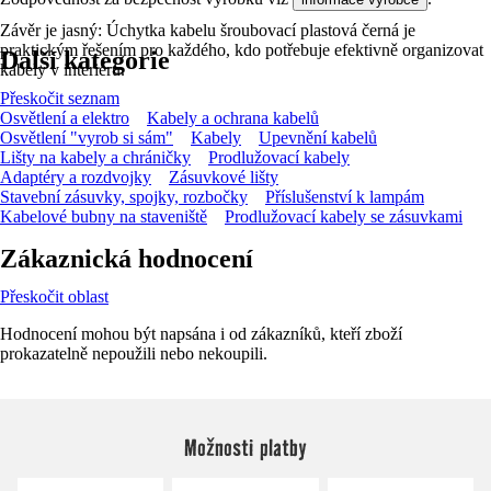
Závěr je jasný: Úchytka kabelu šroubovací plastová černá je
praktickým řešením pro každého, kdo potřebuje efektivně organizovat
Další kategorie
kabely v interiéru.
Přeskočit seznam
Osvětlení a elektro
Kabely a ochrana kabelů
Osvětlení "vyrob si sám"
Kabely
Upevnění kabelů
Lišty na kabely a chráničky
Prodlužovací kabely
Adaptéry a rozdvojky
Zásuvkové lišty
Stavební zásuvky, spojky, rozbočky
Příslušenství k lampám
Kabelové bubny na staveniště
Prodlužovací kabely se zásuvkami
Zákaznická hodnocení
Přeskočit oblast
Hodnocení mohou být napsána i od zákazníků, kteří zboží
prokazatelně nepoužili nebo nekoupili.
Možnosti platby