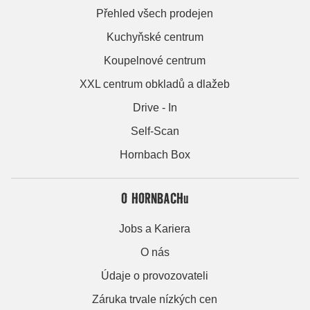
Přehled všech prodejen
Kuchyňské centrum
Koupelnové centrum
XXL centrum obkladů a dlažeb
Drive - In
Self-Scan
Hornbach Box
O HORNBACHu
Jobs a Kariera
O nás
Údaje o provozovateli
Záruka trvale nízkých cen