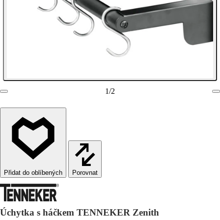
1
/
2
Porovnat
Úchytka s háčkem TENNEKER Zenith