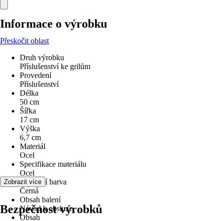
Informace o výrobku
Přeskočit oblast
Druh výrobku
Příslušenství ke grilům
Provedení
Příslušenství
Délka
50 cm
Šířka
17 cm
Výška
6,7 cm
Materiál
Ocel
Specifikace materiálu
Ocel
Základní barva
Zobrazit více
Černá
Obsah balení
Bezpečnost výrobků
Návod k obsluze
Obsah