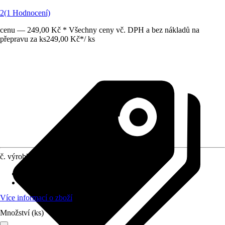
2
(1 Hodnocení)
cenu — 249,00 Kč * Všechny ceny vč. DPH a bez nákladů na
přepravu za ks
249,00 Kč
*
/
ks
č. výrobku
10733082
Materiál
:
Ocel
Provedení
:
Příslušenství
Více informací o zboží
Množství (ks)