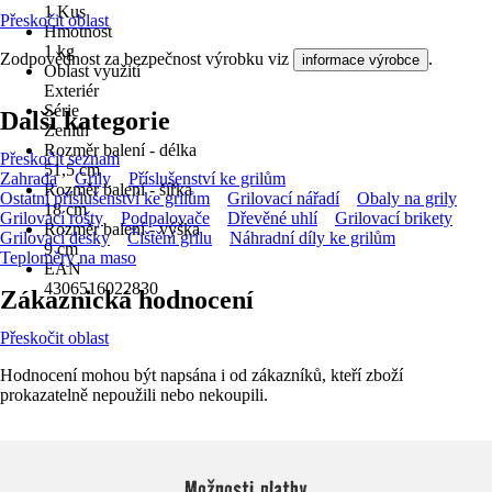
1 Kus
Přeskočit oblast
Hmotnost
1 kg
Zodpovědnost za bezpečnost výrobku viz
.
informace výrobce
Oblast využití
Exteriér
Série
Další kategorie
Zenith
Rozměr balení - délka
Přeskočit seznam
51,5 cm
Zahrada
Grily
Příslušenství ke grilům
Rozměr balení - šířka
Ostatní příslušenství ke grilům
Grilovací nářadí
Obaly na grily
18 cm
Grilovací rošty
Podpalovače
Dřevěné uhlí
Grilovací brikety
Rozměr balení - výška
Grilovací desky
Čištění grilu
Náhradní díly ke grilům
9 cm
Teploměry na maso
EAN
4306516022830
Zákaznická hodnocení
Přeskočit oblast
Hodnocení mohou být napsána i od zákazníků, kteří zboží
prokazatelně nepoužili nebo nekoupili.
Možnosti platby