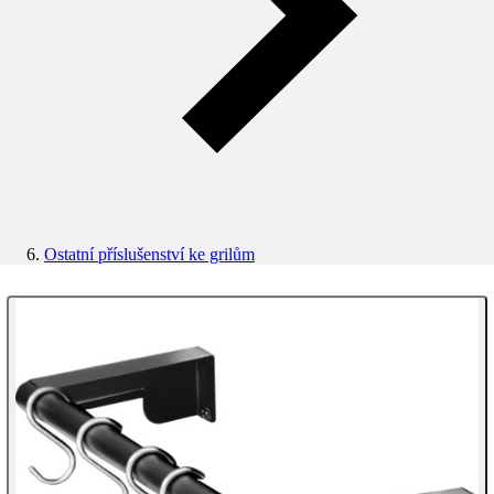
Ostatní příslušenství ke grilům