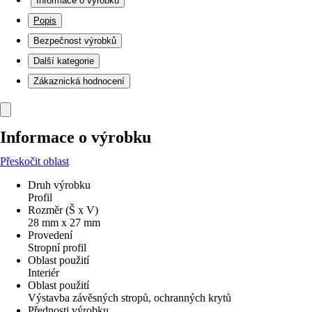
Informace o výrobku
Popis
Bezpečnost výrobků
Další kategorie
Zákaznická hodnocení
Informace o výrobku
Přeskočit oblast
Druh výrobku
Profil
Rozměr (Š x V)
28 mm x 27 mm
Provedení
Stropní profil
Oblast použití
Interiér
Oblast použití
Výstavba závěsných stropů, ochranných krytů
Přednosti výrobku