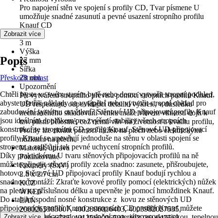
Pro napojení stěn ve spojení s profily CD, Tvar písmene U
umožňuje snadné zasunutí a pevné usazení stropního profilu
Knauf CD
Délka
Zobrazit více
3 m
Výška
Popis
27 mm
Šířka
Přeskočit oblast
28 mm
Upozornění
Chtěli byste ve svém starém bytě nebo domu vytvořit stropní podhled,
Při vytváření stropního převisu pomocí stropních profilů Knauf
abyste ušetřili náklady na vytápění nebo vytvořit stropní obklad pro
UD respektujte odpovídající detailní výkres., v důsledku
zabudování systému osvětlení? Stěnové UD připojovací profily Knauf
nechráněného skladování venku může vlivem vlhkosti dojít k
jsou ideálním doplňkem pro zvýšení stability všech stropních
tzv. plísni bělostné, což nemá vliv na životnost a kvalitu profilu,
konstrukcí se stropními CD profily Knauf. Stěnové UD připojovací
Profily lze zkrátit pomocí nůžek na plech nebo elektrickými
profily Knauf se upevňují jednoduše na stěnu v oblasti spojení se
nůžkami na plech.
stropem, a zajišťují tak pevné uchycení stropních profilů.
Materiál, úprava
Díky praktickému U tvaru stěnových připojovacích profilů na ně
Pozinkované
můžete připojit stropní profily zcela snadno: zasunete, přišroubujete,
Rozměry (ŠxV)
hotovo. Stěnové UD připojovací profily Knauf bodují rychlou a
2.8 x 2.7 cm
snadnou montáží: Zkraťte kovové profily pomocí (elektrických) nůžek
KČZ
na plech na příslušnou délku a upevněte je pomocí hmoždinek Knauf.
WKE6
Do stabilní spodní nosné konstrukce z kovu ze stěnových UD
EAN
připojovacích profilů Knauf a stropních CD profilů Knauf můžete
2000265383007, 4002806016403, 4003982027535,
samozřejmě také zabudovat izolační materiály pro akustickou, tepelnou
Zobrazit více
4006379066735, 4012560006503, 4029369047569,