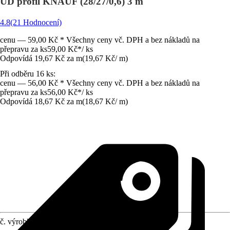
UD profil KNAUF (28/27/0,6) 3 m
4.8
(21 Hodnocení)
cenu — 59,00 Kč * Všechny ceny vč. DPH a bez nákladů na
přepravu za ks
59,00 Kč
*
/
ks
Odpovídá 19,67 Kč za m
(
19,67 Kč
/
m
)
Při odběru 16 ks:
cenu — 56,00 Kč * Všechny ceny vč. DPH a bez nákladů na
přepravu za ks
56,00 Kč
*
/
ks
Odpovídá 18,67 Kč za m
(
18,67 Kč
/
m
)
č. výrobku
265383