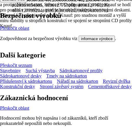
a protipožární ochranu. Stěnové UD připojovací profily Knauf se hodí
4029369054505, 4036127753068, 4036127761209,
pro použití v interiéru, a poté je lze obložit sádrokartonovými deskami.
4036127795204, 8595563930120, 9002943015784
Bezpečnost výrobků
Stěnové UD připojovací profily Knauf: pro snadnou montáž a vyšší
míru stability u stropních konstrukcí ve spojení se stropními CD profily
Knauf.
Přeskočit oblast
Zodpovědnost za bezpečnost výrobku viz
.
informace výrobce
Další kategorie
Přeskočit seznam
Stavebniny
Suchá výstavba
Sádrokartonové profily
Sádrokartonové desky
Tmely na sádrokarton
Příslušenství k sádrokartonu
Nářadí na sádrokarton
Revizní dvířka
Konstrukční desky
Stropní závěsný systém
Cementotřískové desky
Zákaznická hodnocení
Přeskočit oblast
Hodnocení mohou být napsána i od zákazníků, kteří zboží
prokazatelně nepoužili nebo nekoupili.