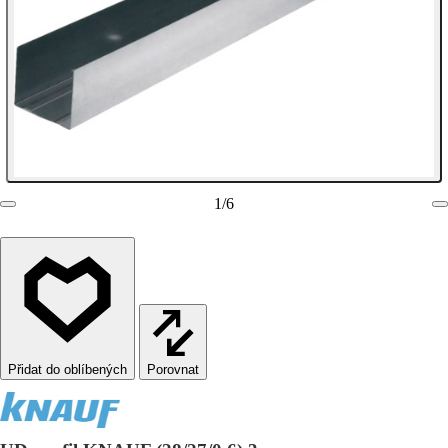
1
/
6
Porovnat