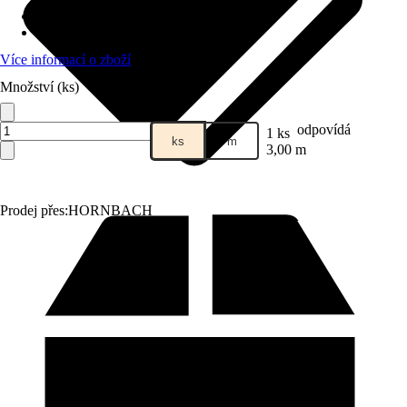
Provedení
:
Stropní profil
Materiál, úprava
:
Pozinkované
Více informací o zboží
Množství (ks)
odpovídá
1 ks
ks
m
3,00 m
Prodej přes:
HORNBACH