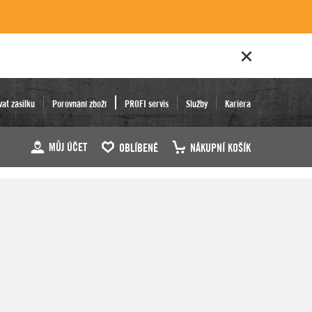
vat zásilku
Porovnání zboží
PROFI servis
Služby
Kariéra
MŮJ ÚČET
OBLÍBENÉ
NÁKUPNÍ KOŠÍK