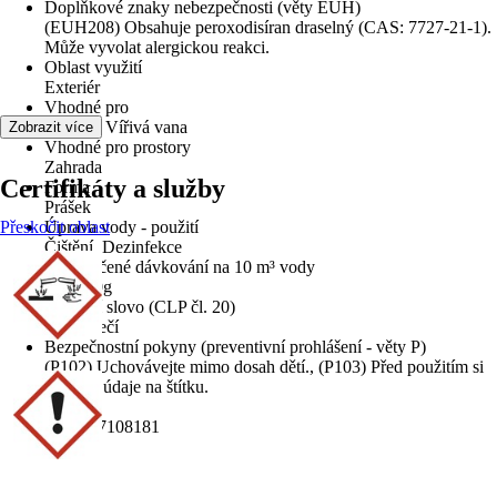
Doplňkové znaky nebezpečnosti (věty EUH)
(EUH208) Obsahuje peroxodisíran draselný (CAS: 7727-21-1).
Může vyvolat alergickou reakci.
Oblast využití
Exteriér
Vhodné pro
Bazény, Vířivá vana
Zobrazit více
Vhodné pro prostory
Zahrada
Certifikáty a služby
Forma
Prášek
Přeskočit oblast
Úprava vody - použití
Čištění, Dezinfekce
Doporučené dávkování na 10 m³ vody
200-400g
Signální slovo (CLP čl. 20)
Nebezpečí
Bezpečnostní pokyny (preventivní prohlášení - věty P)
(P102) Uchovávejte mimo dosah dětí., (P103) Před použitím si
přečtěte údaje na štítku.
EAN
8590517108181