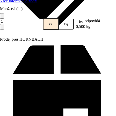
Více informací o zboží
Množství (ks)
odpovídá
1 ks
ks
kg
0,500 kg
Prodej přes:
HORNBACH