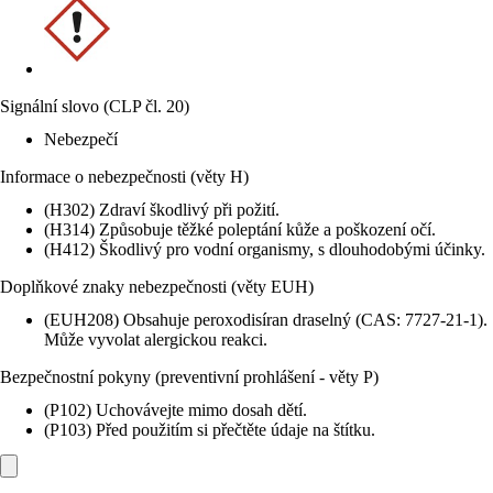
Signální slovo (CLP čl. 20)
Nebezpečí
Informace o nebezpečnosti (věty H)
(H302) Zdraví škodlivý při požití.
(H314) Způsobuje těžké poleptání kůže a poškození očí.
(H412) Škodlivý pro vodní organismy, s dlouhodobými účinky.
Doplňkové znaky nebezpečnosti (věty EUH)
(EUH208) Obsahuje peroxodisíran draselný (CAS: 7727-21-1).
Může vyvolat alergickou reakci.
Bezpečnostní pokyny (preventivní prohlášení - věty P)
(P102) Uchovávejte mimo dosah dětí.
(P103) Před použitím si přečtěte údaje na štítku.