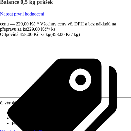
Balance 0,5 kg prášek
Napsat první hodnocení
cenu — 229,00 Kč * Všechny ceny vč. DPH a bez nákladů na
přepravu za ks
229,00 Kč
*
/
ks
Odpovídá 458,00 Kč za kg
(
458,00 Kč
/
kg
)
č. výrobku
12671949
Využití
:
Dezinfikování, Ochrana
Druh výrobku
:
Sada pro péči o vodu
Forma
:
Prášek