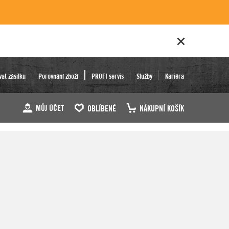
vat zásilku
Porovnání zboží
PROFI servis
Služby
Kariéra
MŮJ ÚČET
OBLÍBENÉ
NÁKUPNÍ KOŠÍK