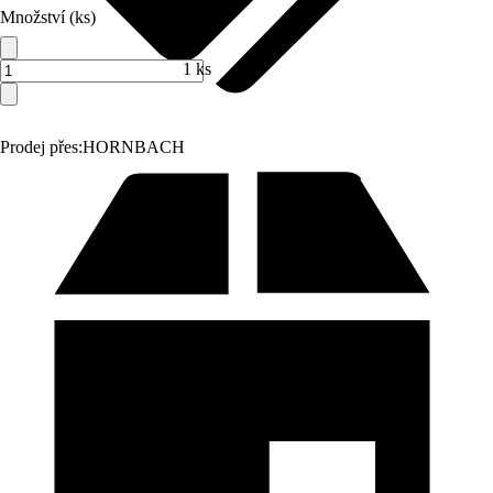
Množství (ks)
1 ks
Prodej přes:
HORNBACH