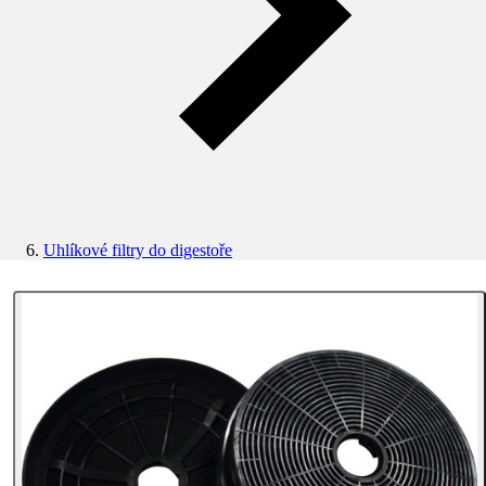
Uhlíkové filtry do digestoře