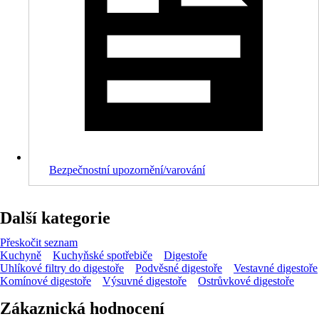
Bezpečnostní upozornění/varování
Další kategorie
Přeskočit seznam
Kuchyně
Kuchyňské spotřebiče
Digestoře
Uhlíkové filtry do digestoře
Podvěsné digestoře
Vestavné digestoře
Komínové digestoře
Výsuvné digestoře
Ostrůvkové digestoře
Zákaznická hodnocení