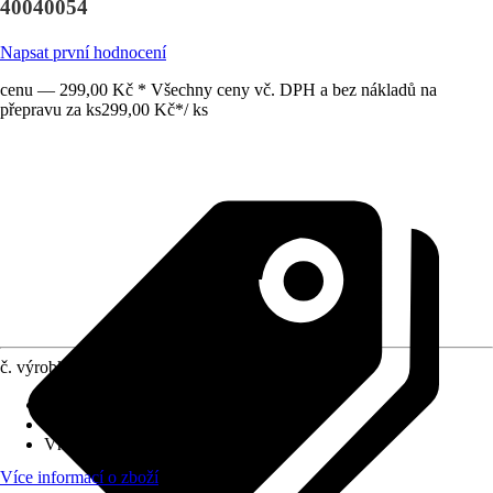
40040054
Napsat první hodnocení
cenu — 299,00 Kč * Všechny ceny vč. DPH a bez nákladů na
přepravu za ks
299,00 Kč
*
/
ks
č. výrobku
10108648
Provedení
:
Uhlíkový filtr
Využití
:
Filtrace
Vhodné pro
:
Odsavač par
Více informací o zboží