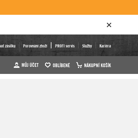
vat zásilku
Porovnání zboží
PROFI servis
Služby
Kariéra
MŮJ ÚČET
OBLÍBENÉ
NÁKUPNÍ KOŠÍK