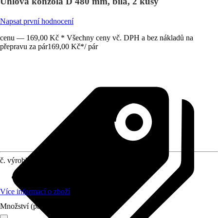
Úhlová konzola D 480 mm, bílá, 2 kusy
Napsat první hodnocení
cenu — 169,00 Kč * Všechny ceny vč. DPH a bez nákladů na
přepravu za pár
169,00 Kč
*
/
pár
č. výrobku
12605107
Materiál
:
Kov
Více informací o zboží
Množství (pár)