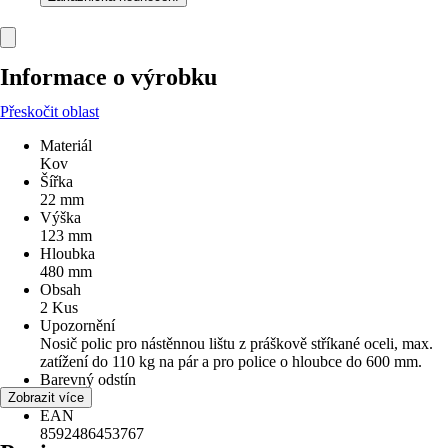
Informace o výrobku
Přeskočit oblast
Materiál
Kov
Šířka
22 mm
Výška
123 mm
Hloubka
480 mm
Obsah
2 Kus
Upozornění
Nosič polic pro nástěnnou lištu z práškově stříkané oceli, max.
zatížení do 110 kg na pár a pro police o hloubce do 600 mm.
Barevný odstín
Bílá
Zobrazit více
EAN
8592486453767