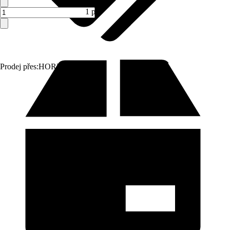
1 pár
Prodej přes:
HORNBACH