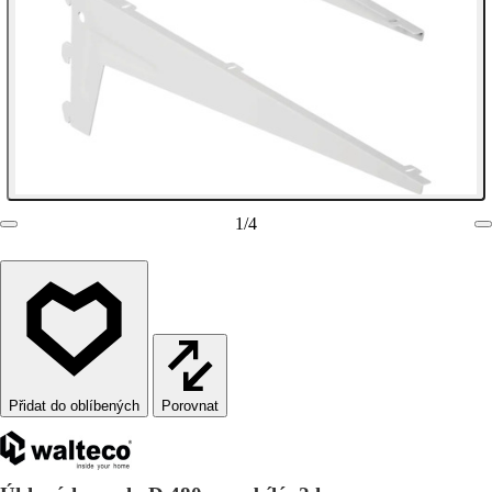
1
/
4
Porovnat