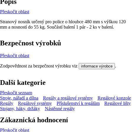
Popis
Přeskočit oblast
Stranový nosník určený pro police o hloubce 480 mm s výškou 120
mm a nosností do 55 kg. Součástí balení 1 pár - 2 ks v balení.
Bezpečnost výrobků
Přeskočit oblast
Zodpovědnost za bezpečnost výrobku viz
.
informace výrobce
Další kategorie
Přeskočit seznam
Stroje, nářadí a dílna
Regály a regálové systémy
Regálové konzole
Regály
Regálové systémy
Příslušenství k regálům
Regálové lišty
Stojany, háky, držáky
Nástěnné regály
Zákaznická hodnocení
Přeskočit oblast