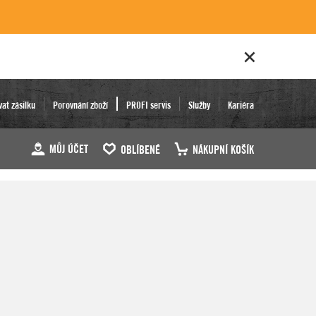
vat zásilku
Porovnání zboží
PROFI servis
Služby
Kariéra
MŮJ ÚČET
OBLÍBENÉ
NÁKUPNÍ KOŠÍK