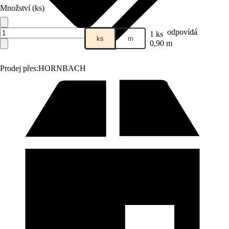
Množství (ks)
odpovídá
1 ks
ks
m
0,90 m
Prodej přes:
HORNBACH