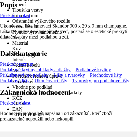
Popis
Lepení
Tloušťka vrstvy
Přeskočit oblast
6 mm - 7 mm
Odstranění výškového rozdílu
Ukončovací lišta lemovací Skandor 900 x 29 x 9 mm champagne.
0 mm - 0 mm
Lištu lze upevnit přilepením na zeď, postará se o estetické překrytí
Plynulé vyrovnání možné
dilatační spáry mezi podlahou a zdí.
Ne
Materiál
Kov
Další kategorie
Oblast využití
Interiér
Přeskočit seznam
Vedení kabelů
Podlahové krytiny, obklady a dlažby
Podlahové krytiny
Ne
Příslušenství pro podlahy
Lišty a tvarovky
Přechodové lišty
Povrch/Povrchová úprava
Podlahové lišty
Ukončovací lišty
Tvarovky pro podlahové lišty
Eloxovaný
Vhodné pro podklad
Zákaznická hodnocení
Vinylová podlaha, Laminát, Parkety
KČZ
Přeskočit oblast
STPX
EAN
Hodnocení mohou být napsána i od zákazníků, kteří zboží
9010115100060
prokazatelně nepoužili nebo nekoupili.