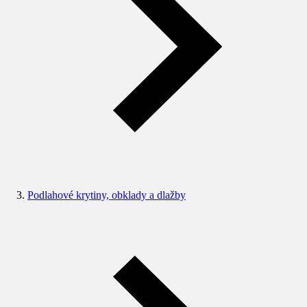
Podlahové krytiny, obklady a dlažby