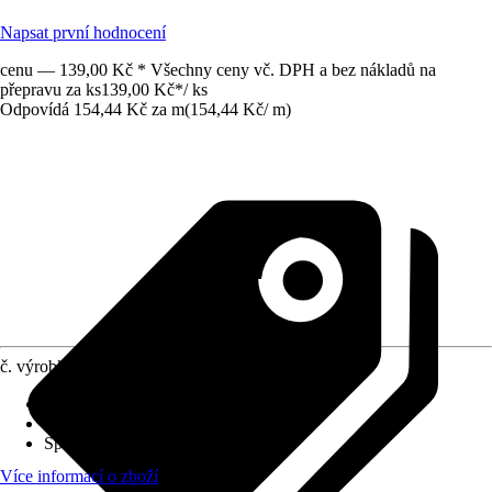
Napsat první hodnocení
cenu — 139,00 Kč * Všechny ceny vč. DPH a bez nákladů na
přepravu za ks
139,00 Kč
*
/
ks
Odpovídá 154,44 Kč za m
(
154,44 Kč
/
m
)
č. výrobku
6530414
Druh montáže
:
Lepení
Tloušťka vrstvy
:
6 mm - 7 mm
Specifikace materiálu
:
Hliník
Více informací o zboží