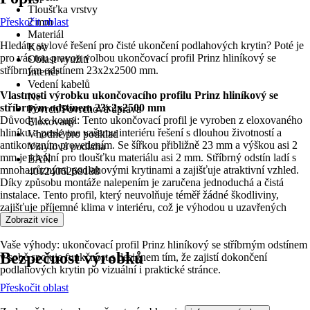
Tloušťka vrstvy
Přeskočit oblast
2 mm
Materiál
Hledáte stylové řešení pro čisté ukončení podlahových krytin? Poté je
Kov
pro vás tou pravou volbou ukončovací profil Prinz hliníkový se
Oblast využití
stříbrným odstínem 23x2x2500 mm.
Interiér
Vedení kabelů
Vlastnosti výrobku ukončovacího profilu Prinz hliníkový se
Ne
stříbrným odstínem 23x2x2500 mm
Povrch/Povrchová úprava
Důvody ke koupi: Tento ukončovací profil je vyroben z eloxovaného
Eloxovaný
hliníku a poskytne vašemu interiéru řešení s dlouhou životností a
Vhodné pro podklad
antikorozním provedením. Se šířkou přibližně 23 mm a výškou asi 2
Vinylová podlaha
mm je ideální pro tloušťku materiálu asi 2 mm. Stříbrný odstín ladí s
EAN
mnoha různými podlahovými krytinami a zajišťuje atraktivní vzhled.
4012406268188
Díky způsobu montáže nalepením je zaručena jednoduchá a čistá
instalace. Tento profil, který neuvolňuje téměř žádné škodliviny,
zajišťuje příjemné klima v interiéru, což je výhodou u uzavřených
interiérů.
Zobrazit více
Vaše výhody: ukončovací profil Prinz hliníkový se stříbrným odstínem
Bezpečnost výrobků
v sobě spojuje funkčnost s designem tím, že zajistí dokončení
podlahových krytin po vizuální i praktické stránce.
Přeskočit oblast