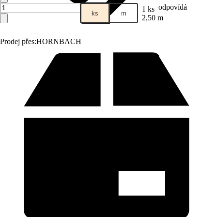
odpovídá
1 ks
ks
m
2,50 m
Prodej přes:
HORNBACH