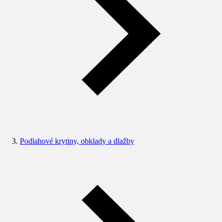
Podlahové krytiny, obklady a dlažby