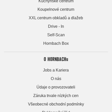
Kuchyňské centrum
Koupelnové centrum
XXL centrum obkladů a dlažeb
Drive - In
Self-Scan
Hornbach Box
O HORNBACHu
Jobs a Kariera
O nás
Údaje o provozovateli
Záruka trvale nízkých cen
Všeobecné obchodní podmínky