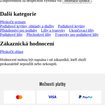
Zodpovědnost za bezpečnost výrobku viz
.
informace výrobce
Další kategorie
Přeskočit seznam
Podlahové krytiny, obklady a dlažby
Podlahové krytiny
Příslušenství pro podlahy
Lišty a tvarovky
Ukončovací lišty
Podlahové lišty
Přechodové lišty
Tvarovky pro podlahové lišty
Zákaznická hodnocení
Přeskočit oblast
Hodnocení mohou být napsána i od zákazníků, kteří zboží
prokazatelně nepoužili nebo nekoupili.
Možnosti platby