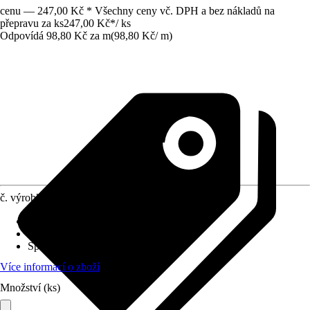
cenu — 247,00 Kč * Všechny ceny vč. DPH a bez nákladů na
přepravu za ks
247,00 Kč
*
/
ks
Odpovídá 98,80 Kč za m
(
98,80 Kč
/
m
)
č. výrobku
12009152
Druh montáže
:
Lepení
Tloušťka vrstvy
:
2 mm
Specifikace materiálu
:
Hliník
Více informací o zboží
Množství (ks)