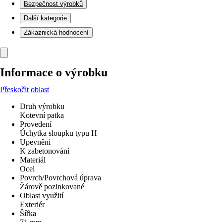
Bezpečnost výrobků
Další kategorie
Zákaznická hodnocení
Informace o výrobku
Přeskočit oblast
Druh výrobku
Kotevní patka
Provedení
Úchytka sloupku typu H
Upevnění
K zabetonování
Materiál
Ocel
Povrch/Povrchová úprava
Žárově pozinkované
Oblast využití
Exteriér
Šířka