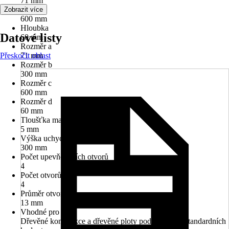
71 mm
Délka
Zobrazit více
600 mm
Hloubka
Datové listy
60 mm
Rozměr a
Přeskočit oblast
71 mm
Rozměr b
300 mm
Rozměr c
600 mm
Rozměr d
60 mm
Tloušťka materiálu
5 mm
Výška uchycení
300 mm
Počet upevňovacích otvorů
4
Počet otvorů
4
Průměr otvoru
13 mm
Vhodné pro
Dřevěné konstrukce a dřevěné ploty podle tabulky standardních