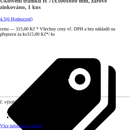
Ukotvení trámků H 71x300x600 mm, žárově
zinkováno, 1 kus
4.5
(6 Hodnocení)
cenu — 315,00 Kč * Všechny ceny vč. DPH a bez nákladů na
přepravu za ks
315,00 Kč
*
/
ks
č. výrobku
3896642
Druh výrobku
:
Kotevní patka
Provedení
:
Úchytka sloupku typu H
Více informací o zboží