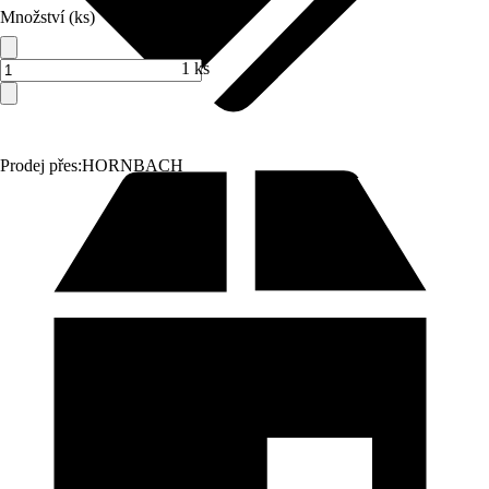
Množství (ks)
1 ks
Prodej přes:
HORNBACH