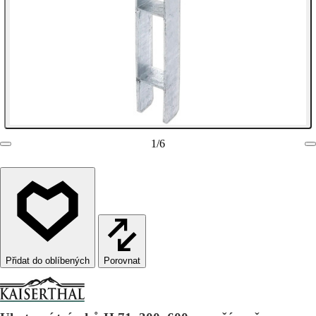
1
/
6
Porovnat