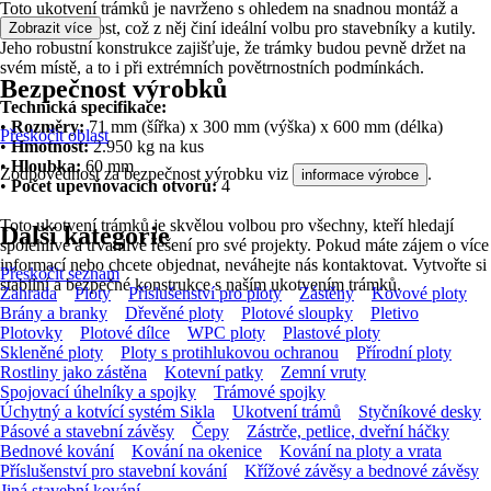
Toto ukotvení trámků je navrženo s ohledem na snadnou montáž a
vysokou nosnost, což z něj činí ideální volbu pro stavebníky a kutily.
Zobrazit více
Jeho robustní konstrukce zajišťuje, že trámky budou pevně držet na
svém místě, a to i při extrémních povětrnostních podmínkách.
Bezpečnost výrobků
Technická specifikace:
•
Rozměry:
71 mm (šířka) x 300 mm (výška) x 600 mm (délka)
Přeskočit oblast
•
Hmotnost:
2.950 kg na kus
•
Hloubka:
60 mm
Zodpovědnost za bezpečnost výrobku viz
.
informace výrobce
•
Počet upevňovacích otvorů:
4
Toto ukotvení trámků je skvělou volbou pro všechny, kteří hledají
Další kategorie
spolehlivé a trvanlivé řešení pro své projekty. Pokud máte zájem o více
informací nebo chcete objednat, neváhejte nás kontaktovat. Vytvořte si
Přeskočit seznam
stabilní a bezpečné konstrukce s naším ukotvením trámků.
Zahrada
Ploty
Příslušenství pro ploty
Zástěny
Kovové ploty
Brány a branky
Dřevěné ploty
Plotové sloupky
Pletivo
Plotovky
Plotové dílce
WPC ploty
Plastové ploty
Skleněné ploty
Ploty s protihlukovou ochranou
Přírodní ploty
Rostliny jako zástěna
Kotevní patky
Zemní vruty
Spojovací úhelníky a spojky
Trámové spojky
Úchytný a kotvící systém Sikla
Ukotvení trámů
Styčníkové desky
Pásové a stavební závěsy
Čepy
Zástrče, petlice, dveřní háčky
Bednové kování
Kování na okenice
Kování na ploty a vrata
Příslušenství pro stavební kování
Křížové závěsy a bednové závěsy
Jiná stavební kování