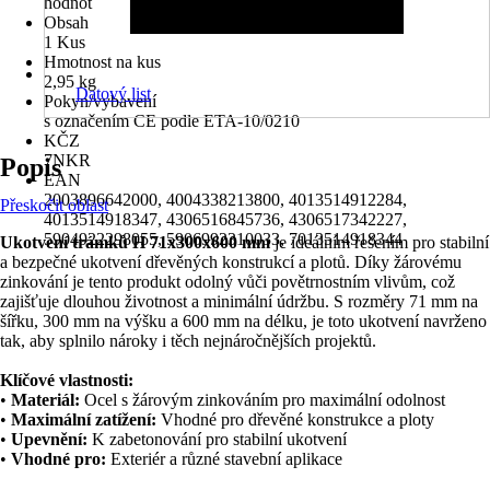
hodnot
Obsah
1 Kus
Hmotnost na kus
2,95 kg
Datový list
Pokyn/vybavení
s označením CE podle ETA-10/0210
KČZ
7NKR
Popis
EAN
2003896642000, 4004338213800, 4013514912284,
Přeskočit oblast
4013514918347, 4306516845736, 4306517342227,
5904922298055, 5906992310033, 7013514918344
Ukotvení trámků H 71x300x600 mm
je ideálním řešením pro stabilní
a bezpečné ukotvení dřevěných konstrukcí a plotů. Díky žárovému
zinkování je tento produkt odolný vůči povětrnostním vlivům, což
zajišťuje dlouhou životnost a minimální údržbu. S rozměry 71 mm na
šířku, 300 mm na výšku a 600 mm na délku, je toto ukotvení navrženo
tak, aby splnilo nároky i těch nejnáročnějších projektů.
Klíčové vlastnosti:
•
Materiál:
Ocel s žárovým zinkováním pro maximální odolnost
•
Maximální zatížení:
Vhodné pro dřevěné konstrukce a ploty
•
Upevnění:
K zabetonování pro stabilní ukotvení
•
Vhodné pro:
Exteriér a různé stavební aplikace