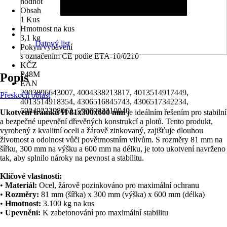
hodnot
Obsah
1 Kus
Hmotnost na kus
3,1 kg
Datový list
Pokyn/vybavení
s označením CE podle ETA-10/0210
KČZ
P48M
Popis
EAN
2003896643007, 4004338213817, 4013514917449,
Přeskočit oblast
4013514918354, 4306516845743, 4306517342234,
5904922298062, 5906992310040
Ukotvení trámků H 81x300x600 mm
je ideálním řešením pro stabilní
a bezpečné upevnění dřevěných konstrukcí a plotů. Tento produkt,
vyrobený z kvalitní oceli a žárově zinkovaný, zajišťuje dlouhou
životnost a odolnost vůči povětrnostním vlivům. S rozměry 81 mm na
šířku, 300 mm na výšku a 600 mm na délku, je toto ukotvení navrženo
tak, aby splnilo nároky na pevnost a stabilitu.
Klíčové vlastnosti:
•
Materiál:
Ocel, žárově pozinkováno pro maximální ochranu
•
Rozměry:
81 mm (šířka) x 300 mm (výška) x 600 mm (délka)
•
Hmotnost:
3.100 kg na kus
•
Upevnění:
K zabetonování pro maximální stabilitu