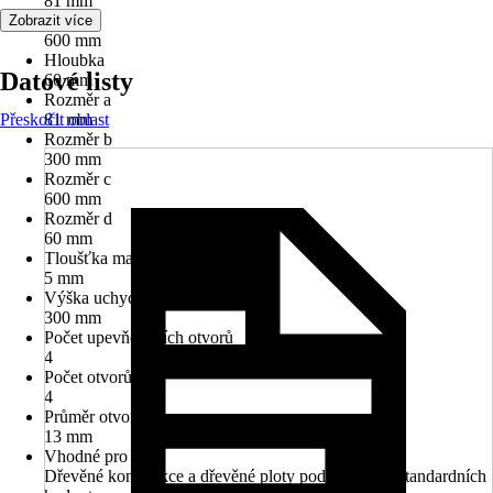
81 mm
Délka
Zobrazit více
600 mm
Hloubka
Datové listy
60 mm
Rozměr a
Přeskočit oblast
81 mm
Rozměr b
300 mm
Rozměr c
600 mm
Rozměr d
60 mm
Tloušťka materiálu
5 mm
Výška uchycení
300 mm
Počet upevňovacích otvorů
4
Počet otvorů
4
Průměr otvoru
13 mm
Vhodné pro
Dřevěné konstrukce a dřevěné ploty podle tabulky standardních