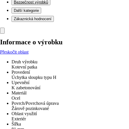
Bezpečnost výrobků
Další kategorie
Zákaznická hodnocení
Informace o výrobku
Přeskočit oblast
Druh výrobku
Kotevní patka
Provedení
Úchytka sloupku typu H
Upevnění
K zabetonování
Materiál
Ocel
Povrch/Povrchová úprava
Žárově pozinkované
Oblast využití
Exteriér
Šířka