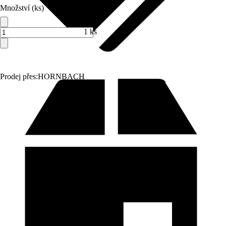
Množství (ks)
1 ks
Prodej přes:
HORNBACH