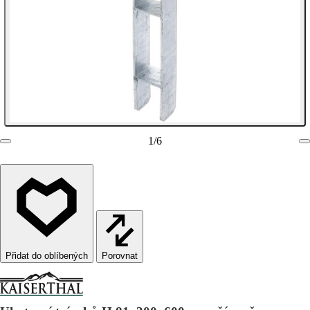
1
/
6
Porovnat