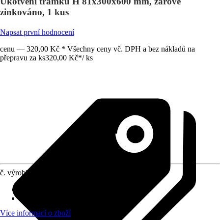
Ukotvení trámků H 81x300x600 mm, žárově
zinkováno, 1 kus
Napsat první hodnocení
cenu — 320,00 Kč * Všechny ceny vč. DPH a bez nákladů na
přepravu za ks
320,00 Kč
*
/
ks
č. výrobku
3896643
Druh výrobku
:
Kotevní patka
Provedení
:
Úchytka sloupku typu H
Více informací o zboží