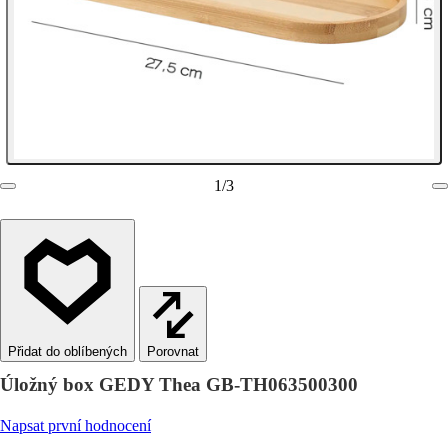
1
/
3
Porovnat
Úložný box GEDY Thea GB-TH063500300
Napsat první hodnocení