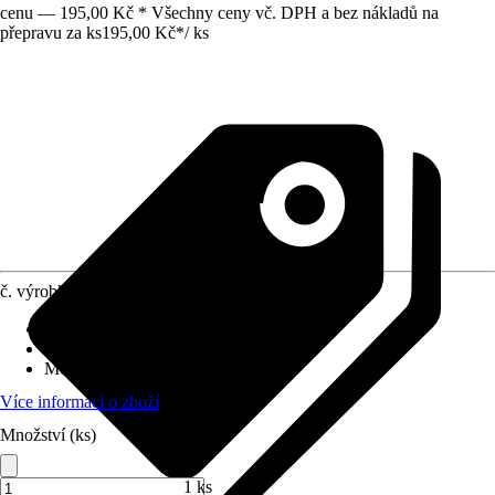
cenu — 195,00 Kč * Všechny ceny vč. DPH a bez nákladů na
přepravu za ks
195,00 Kč
*
/
ks
č. výrobku
12012846
Povrch/Povrchová úprava
:
Lesklý
Přiložené upevnění
:
Bez
Možnost upevnění
:
Bez
Více informací o zboží
Množství (ks)
1 ks