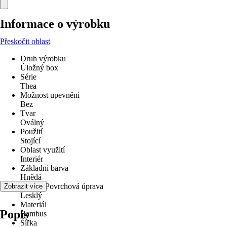
Informace o výrobku
Přeskočit oblast
Druh výrobku
Úložný box
Série
Thea
Možnost upevnění
Bez
Tvar
Oválný
Použití
Stojící
Oblast využití
Interiér
Základní barva
Hnědá
Povrch/Povrchová úprava
Zobrazit více
Lesklý
Materiál
Popis
Bambus
Šířka