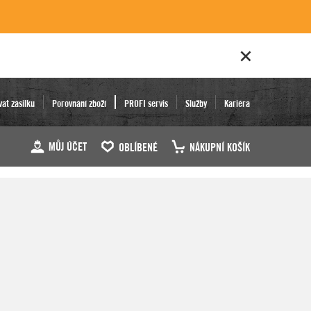
vat zásilku
Porovnání zboží
PROFI servis
Služby
Kariéra
MŮJ ÚČET
OBLÍBENÉ
NÁKUPNÍ KOŠÍK