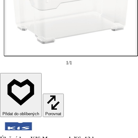
1
/
1
Porovnat