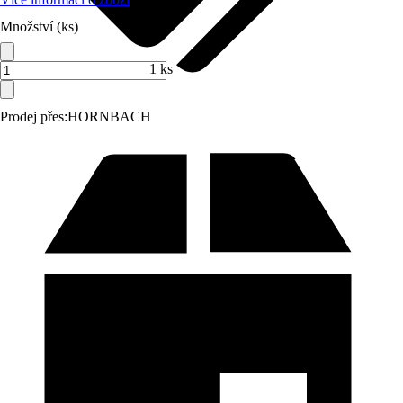
Množství (ks)
1 ks
Prodej přes:
HORNBACH