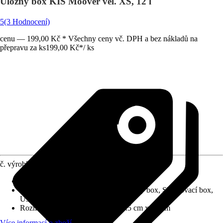
Úložný box KIS Moover vel. XS, 12 l
5
(3 Hodnocení)
cenu — 199,00 Kč * Všechny ceny vč. DPH a bez nákladů na
přepravu za ks
199,00 Kč
*
/
ks
č. výrobku
5662530
Druh výrobku
:
Box, Bedna, Krabička
Provedení
:
Univerzální bedna, Plastový box, Skladovací box,
Úschovný box
Rozměry (ŠxVxH)
:
26.5 cm x 18.5 cm x 38 cm
Více informací o zboží