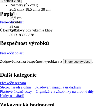
18,5 cm
Zobrazit více
Rozměry (ŠxVxH)
26.5 cm x 18.5 cm x 38 cm
Popis
Šířka
26,5 cm
Přeskočit oblast
Hloubka
38 cm
Úložný plastový box víkem a klipy
EAN
8013183038878
Bezpečnost výrobků
Přeskočit oblast
Zodpovědnost za bezpečnost výrobku viz
.
informace výrobce
Další kategorie
Přeskočit seznam
Stroje, nářadí a dílna
Skladování nářadí a uskladnění
Plastové úložné boxy
Organizéry a zásobníky na drobné díly
Kufry na nářadí
Zákaznická hodnocení