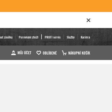
vat zásilku
Porovnání zboží
PROFI servis
Služby
Kariéra
MŮJ ÚČET
OBLÍBENÉ
NÁKUPNÍ KOŠÍK