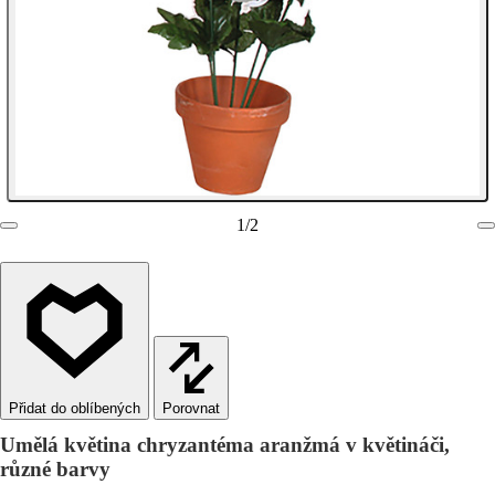
1
/
2
Porovnat
Umělá květina chryzantéma aranžmá v květináči,
různé barvy