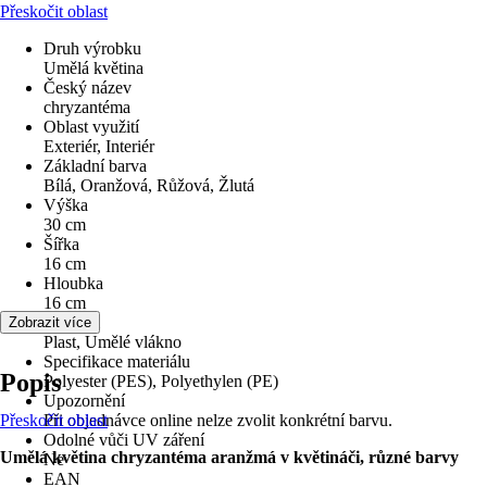
Přeskočit oblast
Druh výrobku
Umělá květina
Český název
chryzantéma
Oblast využití
Exteriér, Interiér
Základní barva
Bílá, Oranžová, Růžová, Žlutá
Výška
30 cm
Šířka
16 cm
Hloubka
16 cm
Materiál
Zobrazit více
Plast, Umělé vlákno
Specifikace materiálu
Popis
Polyester (PES), Polyethylen (PE)
Upozornění
Přeskočit oblast
Při objednávce online nelze zvolit konkrétní barvu.
Odolné vůči UV záření
Umělá květina chryzantéma aranžmá v květináči, různé barvy
Ne
EAN