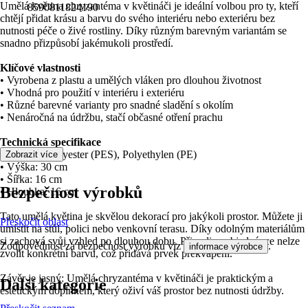
Umělá květina chryzantéma v květináči je ideální volbou pro ty, kteří
8590811824190
chtějí přidat krásu a barvu do svého interiéru nebo exteriéru bez
nutnosti péče o živé rostliny. Díky různým barevným variantám se
snadno přizpůsobí jakémukoli prostředí.
Klíčové vlastnosti
• Vyrobena z plastu a umělých vláken pro dlouhou životnost
• Vhodná pro použití v interiéru i exteriéru
• Různé barevné varianty pro snadné sladění s okolím
• Nenáročná na údržbu, stačí občasné otření prachu
Technická specifikace
• Materiál: Polyester (PES), Polyethylen (PE)
Zobrazit více
• Výška: 30 cm
• Šířka: 16 cm
Bezpečnost výrobků
• Hloubka: 16 cm
Tato umělá květina je skvělou dekorací pro jakýkoli prostor. Můžete ji
Přeskočit oblast
umístit na stůl, polici nebo venkovní terasu. Díky odolným materiálům
si zachová svůj vzhled po dlouhou dobu. Při online objednávce nelze
Zodpovědnost za bezpečnost výrobku viz
.
informace výrobce
zvolit konkrétní barvu, což přidává prvek překvapení.
Závěr je jasný: Umělá chryzantéma v květináči je praktickým a
Další kategorie
estetickým doplňkem, který oživí váš prostor bez nutnosti údržby.