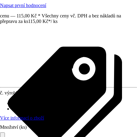
Napsat první hodnocení
cenu — 115,00 Kč * Všechny ceny vč. DPH a bez nákladů na
přepravu za ks
115,00 Kč
*
/
ks
č. výrobku
6332201
Druh výrobku
:
Umělá květina
Výška
:
30 cm
Více informací o zboží
Množství (ks)