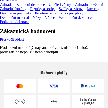
Přeskočit seznam
Zahrada
Zahradní dekorace
Umělé květiny
Zahradní osvětlení
Zahradní fontány
Figurky a sochy
Svíčky a svícny
Lucerny
Dekorační předměty
Proutěné koše
Pítka pro ptáky
Dekorační materiál
Vázy
Věnce
Velikonoční dekorace
Podzimní dekorace
Zákaznická hodnocení
Přeskočit oblast
Hodnocení mohou být napsána i od zákazníků, kteří zboží
prokazatelně nepoužili nebo nekoupili.
Možnosti platby