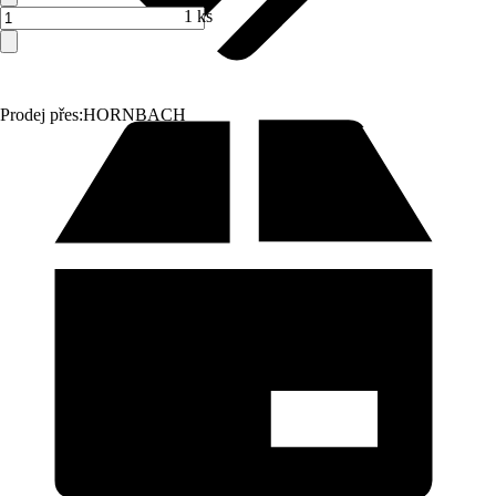
1 ks
Prodej přes:
HORNBACH