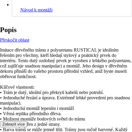
Návod k montáži
Popis
Přeskočit oblast
Imitace dřevěného trámu z polyuretanu RUSTICAL je ideálním
řešením pro všechny, kteří hledají stylový a praktický prvek do
interiéru. Tento dutý ozdobný prvek je vyroben z lehkého polyuretanu,
což zajišťuje snadnou manipulaci a montáž. Jeho design v dřevěném
dekoru přináší do vašeho prostoru přírodní vzhled, aniž byste museli
obětovat funkčnost.
Klíčové vlastnosti:
• Trám je dutý, ideální pro překrytí kabelů nebo potrubí.
• Jednoduché řezání a úprava. Extrémně lehké provedení pro snadnou
manipulaci.
• Jednoduchá montáž lepením i montáží
• Věrná replika přírodního dřeva.
• Možnost montáže bodových světel do trámu
• Trám je uzavřen z jedné strany.
Zobrazit více
• Barva trámů se může jemně lišit. Trámy jsou ručně barvené. Každý