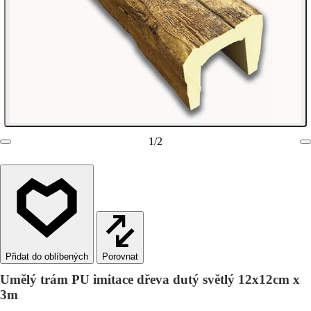
1
/
2
Porovnat
Umělý trám PU imitace dřeva dutý světlý 12x12cm x
3m