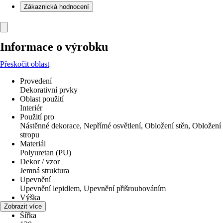
Zákaznická hodnocení
Informace o výrobku
Přeskočit oblast
Provedení
Dekorativní prvky
Oblast použití
Interiér
Použití pro
Nástěnné dekorace, Nepřímé osvětlení, Obložení stěn, Obložení
stropu
Materiál
Polyuretan (PU)
Dekor / vzor
Jemná struktura
Upevnění
Upevnění lepidlem, Upevnění přišroubováním
Výška
12 cm
Zobrazit více
Šířka