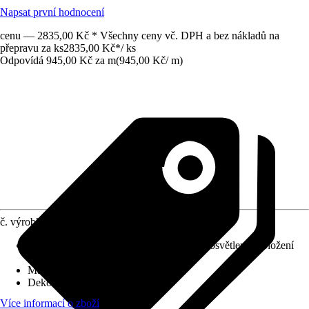
Napsat první hodnocení
cenu — 2835,00 Kč * Všechny ceny vč. DPH a bez nákladů na
přepravu za ks
2835,00 Kč
*
/
ks
Odpovídá 945,00 Kč za m
(
945,00 Kč
/
m
)
č. výrobku
12208463
Použití pro
:
Nástěnné dekorace, Nepřímé osvětlení, Obložení
stěn, Obložení stropu
Materiál
:
Polyuretan (PU)
Dekor / vzor
:
Jemná struktura
Více informací o zboží