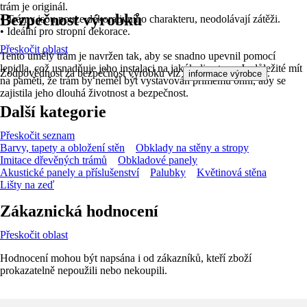
trám je originál.
Bezpečnost výrobků
• Trámy jsou pouze dekorativního charakteru, neodolávají zátěži.
• Ideální pro stropní dekorace.
Přeskočit oblast
Tento umělý trám je navržen tak, aby se snadno upevnil pomocí
lepidla, což usnadňuje jeho instalaci na jakýkoliv strop. Je důležité mít
Zodpovědnost za bezpečnost výrobku viz
.
informace výrobce
na paměti, že trám by neměl být vystavován přímému ohni, aby se
zajistila jeho dlouhá životnost a bezpečnost.
Další kategorie
Přeskočit seznam
Barvy, tapety a obložení stěn
Obklady na stěny a stropy
Imitace dřevěných trámů
Obkladové panely
Akustické panely a příslušenství
Palubky
Květinová stěna
Lišty na zeď
Zákaznická hodnocení
Přeskočit oblast
Hodnocení mohou být napsána i od zákazníků, kteří zboží
prokazatelně nepoužili nebo nekoupili.