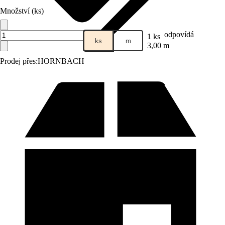
Množství (ks)
odpovídá
1 ks
ks
m
3,00 m
Prodej přes:
HORNBACH