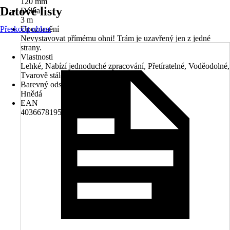
120 mm
Datové listy
Délka
3 m
Přeskočit oblast
Upozornění
Nevystavovat přímému ohni! Trám je uzavřený jen z jedné
strany.
Vlastnosti
Lehké, Nabízí jednoduché zpracování, Přetíratelné, Voděodolné,
Tvarově stálé
Barevný odstín
Hnědá
EAN
4036678195621