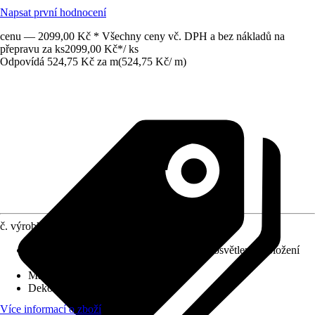
Napsat první hodnocení
cenu — 2099,00 Kč * Všechny ceny vč. DPH a bez nákladů na
přepravu za ks
2099,00 Kč
*
/
ks
Odpovídá 524,75 Kč za m
(
524,75 Kč
/
m
)
č. výrobku
12208472
Použití pro
:
Nástěnné dekorace, Nepřímé osvětlení, Obložení
stropu, Obložení stěn
Materiál
:
Polyuretan (PU)
Dekor / vzor
:
Jemná struktura
Více informací o zboží