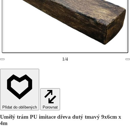
1
/
4
Porovnat
Umělý trám PU imitace dřeva dutý tmavý 9x6cm x
4m