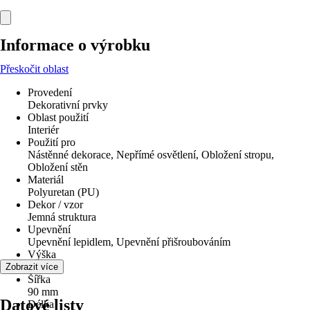
Informace o výrobku
Přeskočit oblast
Provedení
Dekorativní prvky
Oblast použití
Interiér
Použití pro
Nástěnné dekorace, Nepřímé osvětlení, Obložení stropu,
Obložení stěn
Materiál
Polyuretan (PU)
Dekor / vzor
Jemná struktura
Upevnění
Upevnění lepidlem, Upevnění přišroubováním
Výška
6 cm
Zobrazit více
Šířka
90 mm
Datové listy
Délka