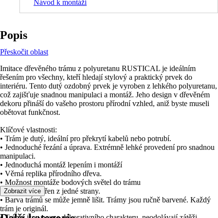
Návod k montáži
Popis
Přeskočit oblast
Imitace dřevěného trámu z polyuretanu RUSTICAL je ideálním
řešením pro všechny, kteří hledají stylový a praktický prvek do
interiéru. Tento dutý ozdobný prvek je vyroben z lehkého polyuretanu,
což zajišťuje snadnou manipulaci a montáž. Jeho design v dřevěném
dekoru přináší do vašeho prostoru přírodní vzhled, aniž byste museli
obětovat funkčnost.
Klíčové vlastnosti:
• Trám je dutý, ideální pro překrytí kabelů nebo potrubí.
• Jednoduché řezání a úprava. Extrémně lehké provedení pro snadnou
manipulaci.
• Jednoduchá montáž lepením i montáží
• Věrná replika přírodního dřeva.
• Možnost montáže bodových světel do trámu
• Trám je uzavřen z jedné strany.
Zobrazit více
• Barva trámů se může jemně lišit. Trámy jsou ručně barvené. Každý
trám je originál.
• Trámy jsou pouze dekorativního charakteru, neodolávají zátěži.