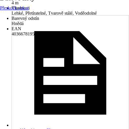
4 m
Přeskočit oblast
Vlastnosti
Lehké, Přetíratelné, Tvarově stálé, Voděodolné
Barevný odstín
Hnědá
EAN
4036678195041