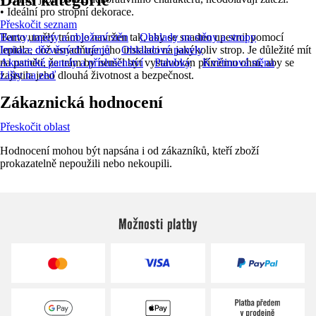
Další kategorie
• Ideální pro stropní dekorace.
Přeskočit seznam
Tento umělý trám je navržen tak, aby se snadno upevnil pomocí
Barvy, tapety a obložení stěn
Obklady na stěny a stropy
lepidla, což usnadňuje jeho instalaci na jakýkoliv strop. Je důležité mít
Imitace dřevěných trámů
Obkladové panely
na paměti, že trám by neměl být vystavován přímému ohni, aby se
Akustické panely a příslušenství
Palubky
Květinová stěna
zajistila jeho dlouhá životnost a bezpečnost.
Lišty na zeď
Zákaznická hodnocení
Přeskočit oblast
Hodnocení mohou být napsána i od zákazníků, kteří zboží
prokazatelně nepoužili nebo nekoupili.
Možnosti platby