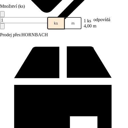
Množství (ks)
odpovídá
1 ks
ks
m
4,00 m
Prodej přes:
HORNBACH