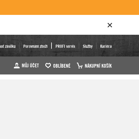
vat zásilku
Porovnání zboží
PROFI servis
Služby
Kariéra
MŮJ ÚČET
OBLÍBENÉ
NÁKUPNÍ KOŠÍK