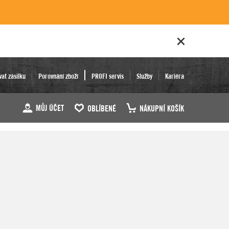
vat zásilku
Porovnání zboží
PROFI servis
Služby
Kariéra
MŮJ ÚČET
OBLÍBENÉ
NÁKUPNÍ KOŠÍK