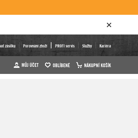
vat zásilku
Porovnání zboží
PROFI servis
Služby
Kariéra
MŮJ ÚČET
OBLÍBENÉ
NÁKUPNÍ KOŠÍK