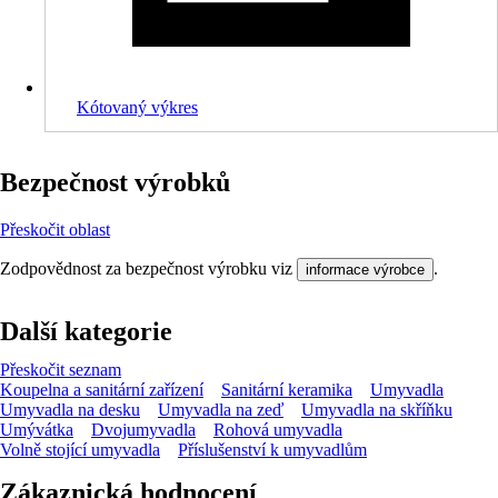
Kótovaný výkres
Bezpečnost výrobků
Přeskočit oblast
Zodpovědnost za bezpečnost výrobku viz
.
informace výrobce
Další kategorie
Přeskočit seznam
Koupelna a sanitární zařízení
Sanitární keramika
Umyvadla
Umyvadla na desku
Umyvadla na zeď
Umyvadla na skříňku
Umývátka
Dvojumyvadla
Rohová umyvadla
Volně stojící umyvadla
Příslušenství k umyvadlům
Zákaznická hodnocení