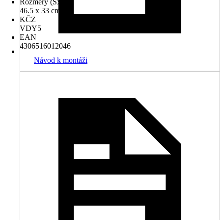
Rozměry (ŠxH)
46.5 x 33 cm
KČZ
VDY5
EAN
4306516012046
Návod k montáži