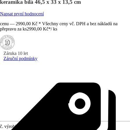
keramika bílá 46,5 x 33 x 13,5 cm
Napsat první hodnocení
cenu — 2990,00 Kč * Všechny ceny vč. DPH a bez nákladů na
přepravu za ks
2990,00 Kč
*
/
ks
Záruka 10 let
Záruční podmínky
č. výrobku
10721603