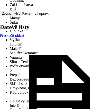
Obdélník
Základní barva
Bílá
Povrch/Povrchová úprava
Zobrazit více
Matný
Šířka
Datové listy
46,5 cm
Hloubka
Přeskočit oblast
33 cm
Výška
13,5 cm
Materiál
Sanitární keramika
Varianta
Slim = Tenkostěnné
Počet otvorů na kohout
0
Přepad
Bez přepadu
Skládá se z
Umyvadlo, Odtokový ventil 1 1/4, Keramická zátka
Kód výrobku
-
Oblast využití
Interiér