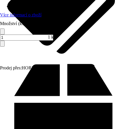
Materiál
:
Sanitární keramika
Více informací o zboží
Množství (ks)
1 ks
Prodej přes:
HORNBACH