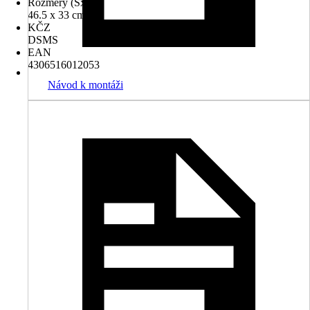
Rozměry (ŠxH)
46.5 x 33 cm
KČZ
DSMS
EAN
4306516012053
Návod k montáži