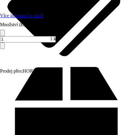
Materiál
:
Sanitární keramika
Více informací o zboží
Množství (ks)
1 ks
Prodej přes:
HORNBACH