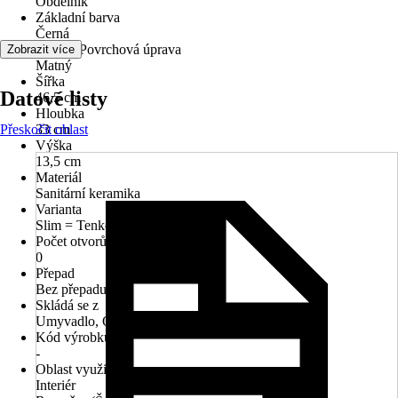
Obdélník
Základní barva
Černá
Povrch/Povrchová úprava
Zobrazit více
Matný
Šířka
Datové listy
46,5 cm
Hloubka
Přeskočit oblast
33 cm
Výška
13,5 cm
Materiál
Sanitární keramika
Varianta
Slim = Tenkostěnné
Počet otvorů na kohout
0
Přepad
Bez přepadu
Skládá se z
Umyvadlo, Odtokový ventil 1 1/4, Keramická zátka
Kód výrobku
-
Oblast využití
Interiér