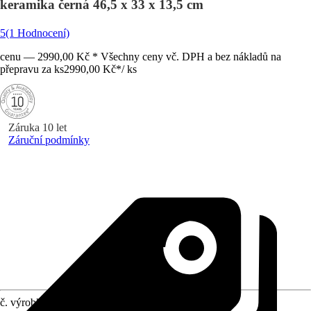
keramika černá 46,5 x 33 x 13,5 cm
5
(1 Hodnocení)
cenu — 2990,00 Kč * Všechny ceny vč. DPH a bez nákladů na
přepravu za ks
2990,00 Kč
*
/
ks
Záruka 10 let
Záruční podmínky
č. výrobku
10721605