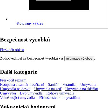
Kótovaný výkres
Bezpečnost výrobků
Přeskočit oblast
Zodpovědnost za bezpečnost výrobku viz
.
informace výrobce
Další kategorie
Přeskočit seznam
Koupelna a sanitární zařízení
Sanitární keramika
Umyvadla
Umyvadla na desku
Umyvadla na zeď
Umyvadla na skříňku
Umývátka
Dvojumyvadla
Rohová umyvadla
Volně stojící umyvadla
Příslušenství k umyvadlům
Zákaznická hodnocení