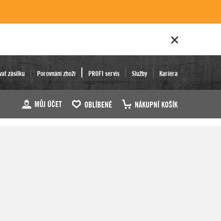
vat zásilku
Porovnání zboží
PROFI servis
Služby
Kariéra
MŮJ ÚČET
OBLÍBENÉ
NÁKUPNÍ KOŠÍK