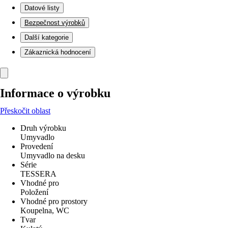
Datové listy
Bezpečnost výrobků
Další kategorie
Zákaznická hodnocení
Informace o výrobku
Přeskočit oblast
Druh výrobku
Umyvadlo
Provedení
Umyvadlo na desku
Série
TESSERA
Vhodné pro
Položení
Vhodné pro prostory
Koupelna, WC
Tvar