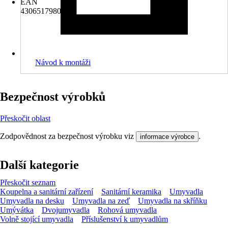
EAN
4306517980306
Návod k montáži
Bezpečnost výrobků
Přeskočit oblast
Zodpovědnost za bezpečnost výrobku viz
.
informace výrobce
Další kategorie
Přeskočit seznam
Koupelna a sanitární zařízení
Sanitární keramika
Umyvadla
Umyvadla na desku
Umyvadla na zeď
Umyvadla na skříňku
Umývátka
Dvojumyvadla
Rohová umyvadla
Volně stojící umyvadla
Příslušenství k umyvadlům