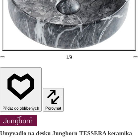
1
/
9
Porovnat
Umyvadlo na desku Jungborn TESSERA keramika