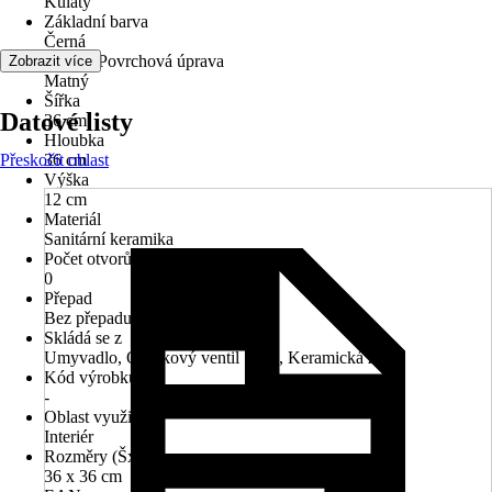
Kulatý
Základní barva
Černá
Povrch/Povrchová úprava
Zobrazit více
Matný
Šířka
Datové listy
36 cm
Hloubka
Přeskočit oblast
36 cm
Výška
12 cm
Materiál
Sanitární keramika
Počet otvorů na kohout
0
Přepad
Bez přepadu
Skládá se z
Umyvadlo, Odtokový ventil 1 1/4, Keramická zátka
Kód výrobku
-
Oblast využití
Interiér
Rozměry (ŠxH)
36 x 36 cm