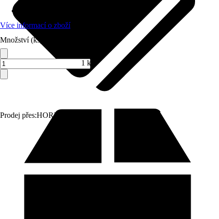
Materiál
:
Sanitární keramika
Více informací o zboží
Množství (ks)
1 ks
Prodej přes:
HORNBACH