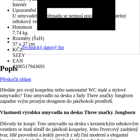
Interiér
Upozornění
U umyvadel bez přepadu se nemusí používat uzavíratelný
odtokový ventil
Hmotnost
7,74 kg
Rozměry (ŠxH)
37 x 37 cm
Technický datový list
KČZ
SZEY
EAN
4306517943691
Popis
Přeskočit oblast
Hledáte pro svoji koupelnu nebo samostatné WC malé a stylové
umyvadlo? Toto umyvadlo na desku z řady Three značky Jungborn
zapadne svým prostým designem do jakéhokoli prostředí.
Vlastnosti výrobku umyvadla na desku Three značky Jungborn
Důvody ke koupi: Toto umyvadlo na desku s keramickým odtokovým
ventilem se hodí téměř do jakékoli koupelny. Jeho čtvercový zaoblený
tvar, bílé provedení a lesklý povrch z něj činí moderní a elegantní