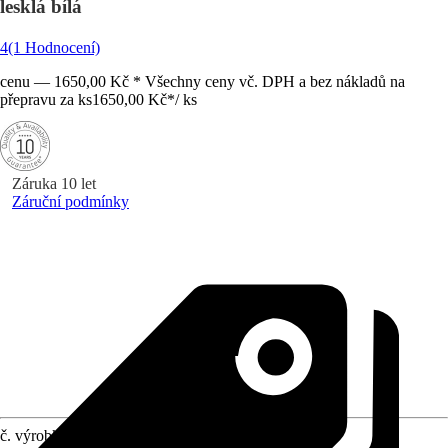
lesklá bílá
4
(1 Hodnocení)
cenu — 1650,00 Kč * Všechny ceny vč. DPH a bez nákladů na
přepravu za ks
1650,00 Kč
*
/
ks
Záruka 10 let
Záruční podmínky
č. výrobku
10620073