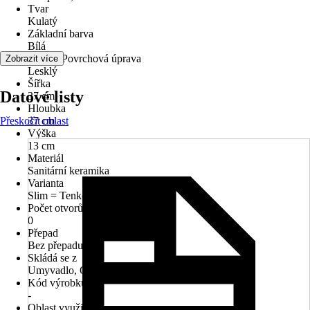
Tvar
Kulatý
Základní barva
Bílá
Povrch/Povrchová úprava
Zobrazit více
Lesklý
Šířka
Datové listy
37 cm
Hloubka
Přeskočit oblast
37 cm
Výška
13 cm
Materiál
Sanitární keramika
Varianta
Slim = Tenkostěnné
Počet otvorů na kohout
0
Přepad
Bez přepadu
Skládá se z
Umyvadlo, Odtokový ventil 1 1/4, Keramická zátka
Kód výrobku
-
Oblast využití