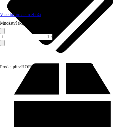
Materiál
:
Sanitární keramika
Více informací o zboží
Množství (ks)
1 ks
Prodej přes:
HORNBACH