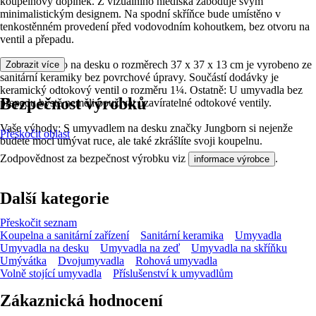
koupelnový doplněk. Z vizuálního hlediska zaboduje svým
minimalistickým designem. Na spodní skříňce bude umístěno v
tenkostěnném provedení před vodovodním kohoutkem, bez otvoru na
ventil a přepadu.
Toto umyvadlo na desku o rozměrech 37 x 37 x 13 cm je vyrobeno ze
Zobrazit více
sanitární keramiky bez povrchové úpravy. Součástí dodávky je
keramický odtokový ventil o rozměru 1¼. Ostatně: U umyvadla bez
Bezpečnost výrobků
přepadu bystě neměli používat uzavíratelné odtokové ventily.
Vaše výhody: S umyvadlem na desku značky Jungborn si nejenže
Přeskočit oblast
budete moci umývat ruce, ale také zkrášlíte svoji koupelnu.
Zodpovědnost za bezpečnost výrobku viz
.
informace výrobce
Další kategorie
Přeskočit seznam
Koupelna a sanitární zařízení
Sanitární keramika
Umyvadla
Umyvadla na desku
Umyvadla na zeď
Umyvadla na skříňku
Umývátka
Dvojumyvadla
Rohová umyvadla
Volně stojící umyvadla
Příslušenství k umyvadlům
Zákaznická hodnocení