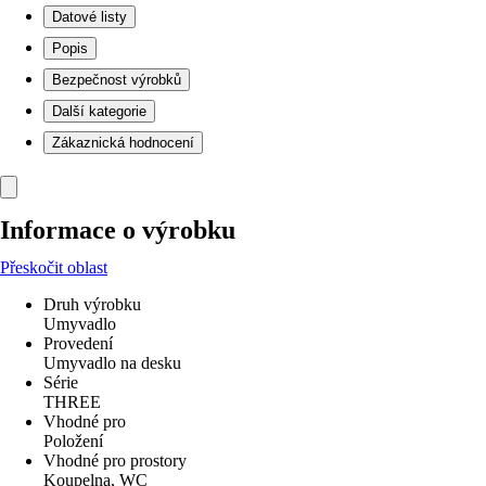
Datové listy
Popis
Bezpečnost výrobků
Další kategorie
Zákaznická hodnocení
Informace o výrobku
Přeskočit oblast
Druh výrobku
Umyvadlo
Provedení
Umyvadlo na desku
Série
THREE
Vhodné pro
Položení
Vhodné pro prostory
Koupelna, WC