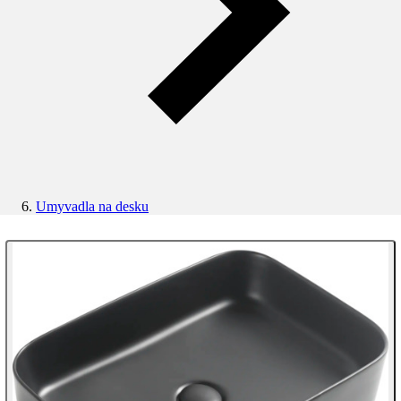
Umyvadla na desku