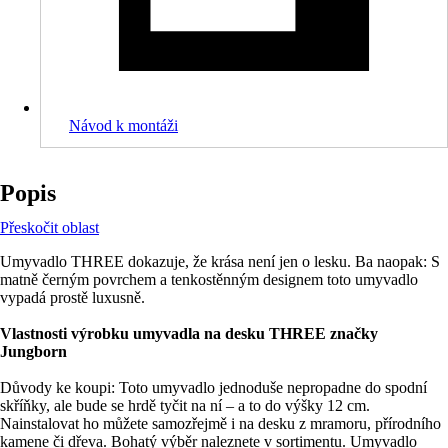
Návod k montáži
Popis
Přeskočit oblast
Umyvadlo THREE dokazuje, že krása není jen o lesku. Ba naopak: S
matně černým povrchem a tenkostěnným designem toto umyvadlo
vypadá prostě luxusně.
Vlastnosti výrobku umyvadla na desku THREE značky
Jungborn
Důvody ke koupi: Toto umyvadlo jednoduše nepropadne do spodní
skříňky, ale bude se hrdě tyčit na ní – a to do výšky 12 cm.
Nainstalovat ho můžete samozřejmě i na desku z mramoru, přírodního
kamene či dřeva. Bohatý výběr naleznete v sortimentu. Umyvadlo