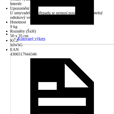
Interiér
Upozornění
U umyvadel bez přepadu se nemusí používat uzavíratelný
odtokový ventil
Hmotnost
9 kg
Rozměry (ŠxH)
50 x 35 cm
Kótovaný výkres
KČZ
MW9G
EAN
4306517944346