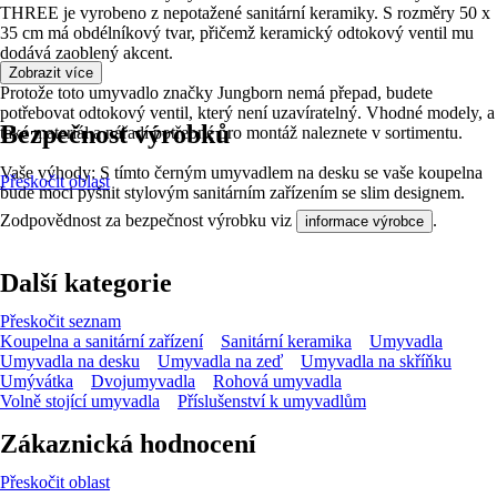
THREE je vyrobeno z nepotažené sanitární keramiky. S rozměry 50 x
35 cm má obdélníkový tvar, přičemž keramický odtokový ventil mu
dodává zaoblený akcent.
Zobrazit více
Protože toto umyvadlo značky Jungborn nemá přepad, budete
potřebovat odtokový ventil, který není uzavíratelný. Vhodné modely, a
Bezpečnost výrobků
také materiál a nářadí potřebné pro montáž naleznete v sortimentu.
Vaše výhody: S tímto černým umyvadlem na desku se vaše koupelna
Přeskočit oblast
bude moci pyšnit stylovým sanitárním zařízením se slim designem.
Zodpovědnost za bezpečnost výrobku viz
.
informace výrobce
Další kategorie
Přeskočit seznam
Koupelna a sanitární zařízení
Sanitární keramika
Umyvadla
Umyvadla na desku
Umyvadla na zeď
Umyvadla na skříňku
Umývátka
Dvojumyvadla
Rohová umyvadla
Volně stojící umyvadla
Příslušenství k umyvadlům
Zákaznická hodnocení
Přeskočit oblast