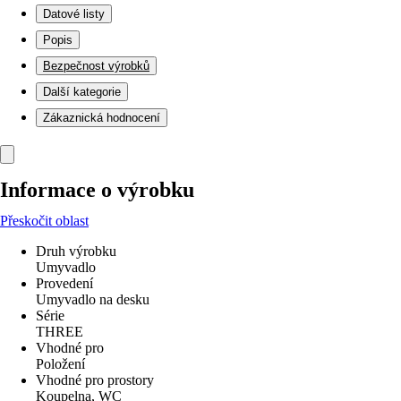
Datové listy
Popis
Bezpečnost výrobků
Další kategorie
Zákaznická hodnocení
Informace o výrobku
Přeskočit oblast
Druh výrobku
Umyvadlo
Provedení
Umyvadlo na desku
Série
THREE
Vhodné pro
Položení
Vhodné pro prostory
Koupelna, WC