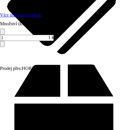
Materiál
:
Sanitární keramika
Více informací o zboží
Množství (ks)
1 ks
Prodej přes:
HORNBACH