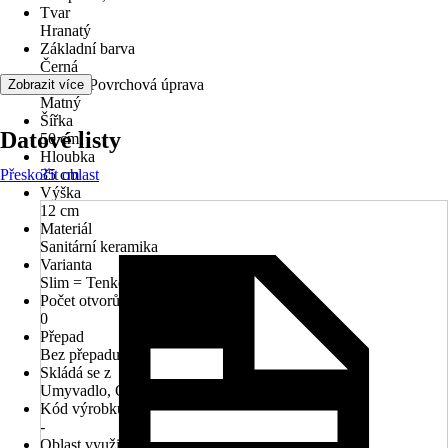
Tvar
Hranatý
Základní barva
Černá
Povrch/Povrchová úprava
Zobrazit více
Matný
Šířka
Datové listy
50 cm
Hloubka
Přeskočit oblast
35 cm
Výška
12 cm
Materiál
Sanitární keramika
Varianta
Slim = Tenkostěnné
Počet otvorů na kohout
0
Přepad
Bez přepadu
Skládá se z
Umyvadlo, Odtokový ventil 1 1/4, Keramická zátka
Kód výrobku
-
Oblast využití