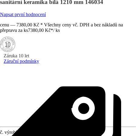
sanitární keramika bílá 1210 mm 146034
Napsat první hodnocení
cenu — 7380,00 Kč * Všechny ceny vč. DPH a bez nákladů na
přepravu za ks
7380,00 Kč
*
/
ks
Záruka 10 let
Záruční podmínky
č. výrobku
12108990