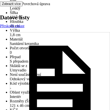
Povrch/Povrchová úprava
Zobrazit více
Lesklý
Šířka
Datové listy
121 cm
Hloubka
Přeskočit oblast
46 cm
Výška
1,8 cm
Materiál
Sanitární keramika
Počet otvorů na kohout
0
Přepad
S přepadem
Skládá se z
Umyvadlo
Není součástí balení
Odtokový ventil
Kód výrobku
-
Oblast využití
Interiér
Rozměry (ŠxH)
121 x 46 cm
KČZ