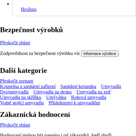
Brožura
Bezpečnost výrobků
Přeskočit oblast
Zodpovědnost za bezpečnost výrobku viz
.
informace výrobce
Další kategorie
Přeskočit seznam
Koupelna a sanitární zařízení
Sanitární keramika
Umyvadla
Dvojumyvadla
Umyvadla na desku
Umyvadla na zeď
Umyvadla na skříňku
Umývátka
Rohová umyvadla
Volně stojící umyvadla
Příslušenství k umyvadlům
Zákaznická hodnocení
Přeskočit oblast
Hodnocení mohou být napsána i od zákazníků, kteří zboží