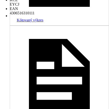
EYCJ
EAN
4306516310111
Kótovaný výkres