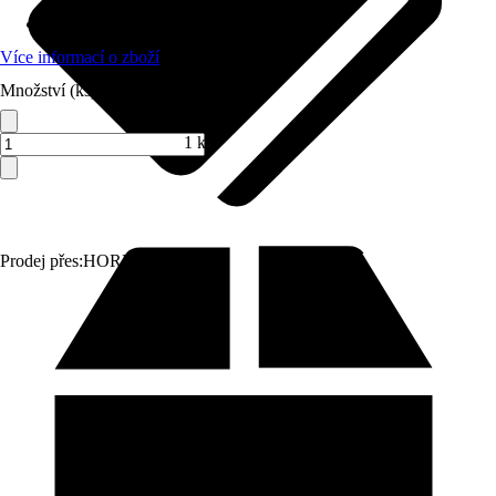
Materiál
:
Sanitární keramika
Více informací o zboží
Množství (ks)
1 ks
Prodej přes:
HORNBACH