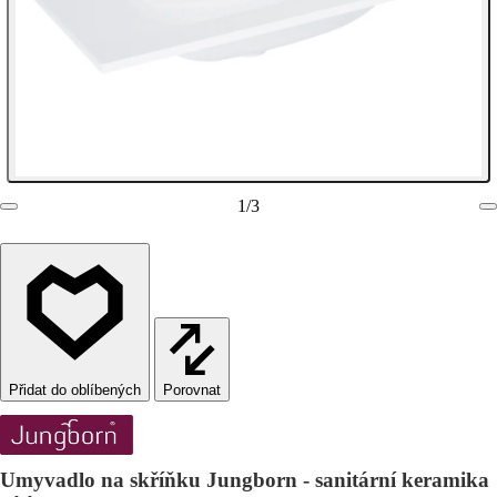
1
/
3
Porovnat
Umyvadlo na skříňku Jungborn - sanitární keramika