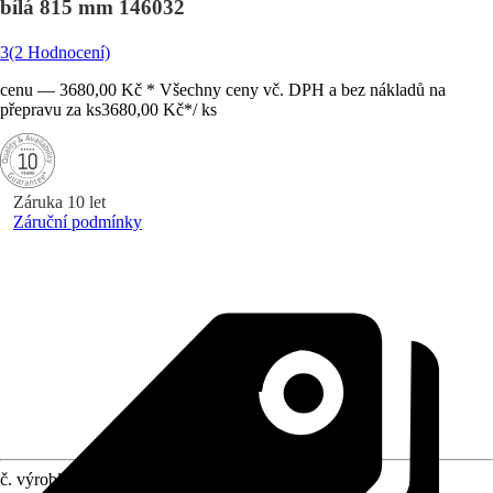
bílá 815 mm 146032
3
(2 Hodnocení)
cenu — 3680,00 Kč * Všechny ceny vč. DPH a bez nákladů na
přepravu za ks
3680,00 Kč
*
/
ks
Záruka 10 let
Záruční podmínky
č. výrobku
12108992