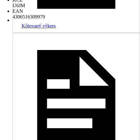
U6JM
EAN
4306516309979
Kótovaný výkres