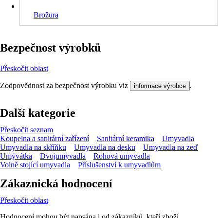
Brožura
Bezpečnost výrobků
Přeskočit oblast
Zodpovědnost za bezpečnost výrobku viz
.
informace výrobce
Další kategorie
Přeskočit seznam
Koupelna a sanitární zařízení
Sanitární keramika
Umyvadla
Umyvadla na skříňku
Umyvadla na desku
Umyvadla na zeď
Umývátka
Dvojumyvadla
Rohová umyvadla
Volně stojící umyvadla
Příslušenství k umyvadlům
Zákaznická hodnocení
Přeskočit oblast
Hodnocení mohou být napsána i od zákazníků, kteří zboží