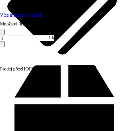
Materiál
:
Sanitární keramika
Více informací o zboží
Množství (ks)
1 ks
Prodej přes:
HORNBACH