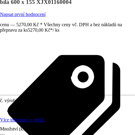
bílá 600 x 155 XJX01160004
Napsat první hodnocení
cenu — 5270,00 Kč * Všechny ceny vč. DPH a bez nákladů na
přepravu za ks
5270,00 Kč
*
/
ks
č. výrobku
12145382
Materiál
:
Litý mramor
Více informací o zboží
Množství (ks)