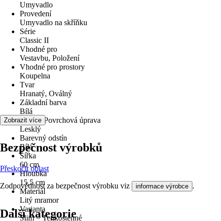
Umyvadlo
Provedení
Umyvadlo na skříňku
Série
Classic II
Vhodné pro
Vestavbu, Položení
Vhodné pro prostory
Koupelna
Tvar
Hranatý, Oválný
Základní barva
Bílá
Povrch/Povrchová úprava
Zobrazit více
Lesklý
Barevný odstín
Bezpečnost výrobků
Bílá
Šířka
60 cm
Přeskočit oblast
Hloubka
15,5 cm
Zodpovědnost za bezpečnost výrobku viz
.
informace výrobce
Materiál
Litý mramor
Varianta
Další kategorie
Slim = Tenkostěnné