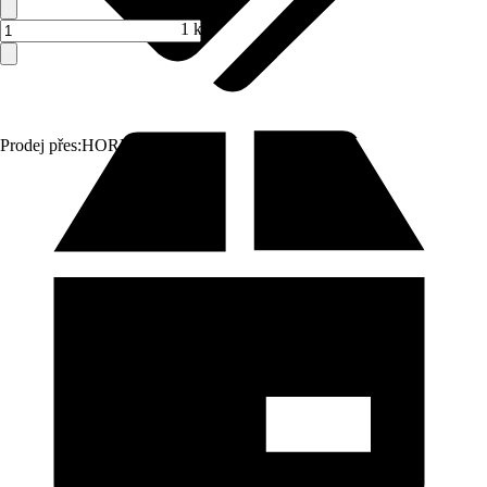
1 ks
Prodej přes:
HORNBACH