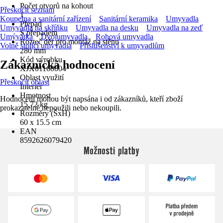
Počet otvorů na kohout
Přeskočit seznam
1
Koupelna a sanitární zařízení
Sanitární keramika
Umyvadla
Přepad
Umyvadla na skříňku
Umyvadla na desku
Umyvadla na zeď
S přepadem
Umývátka
Dvojumyvadla
Rohová umyvadla
Rozteč děr pro montáž na stěnu
Volně stojící umyvadla
Příslušenství k umyvadlům
280 mm
Kód výrobku
Zákaznická hodnocení
XJX01160004
Oblast využití
Přeskočit oblast
Interiér
Hmotnost
Hodnocení mohou být napsána i od zákazníků, kteří zboží
15,72 kg
prokazatelně nepoužili nebo nekoupili.
Rozměry (ŠxH)
60 x 15.5 cm
EAN
8592626079420
Možnosti platby