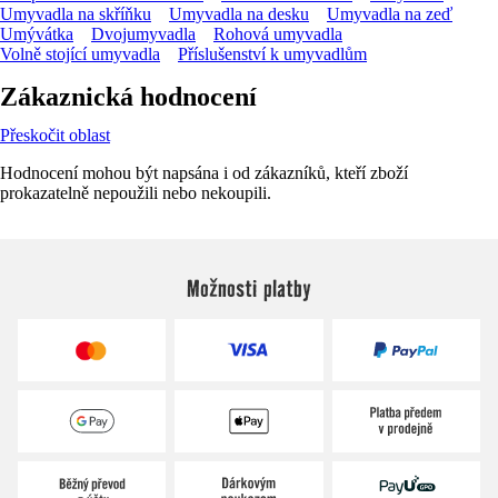
Umyvadla na skříňku
Umyvadla na desku
Umyvadla na zeď
Umývátka
Dvojumyvadla
Rohová umyvadla
Volně stojící umyvadla
Příslušenství k umyvadlům
Zákaznická hodnocení
Přeskočit oblast
Hodnocení mohou být napsána i od zákazníků, kteří zboží
prokazatelně nepoužili nebo nekoupili.
Možnosti platby