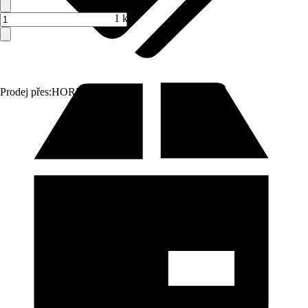
1 ks
Prodej přes:
HORNBACH