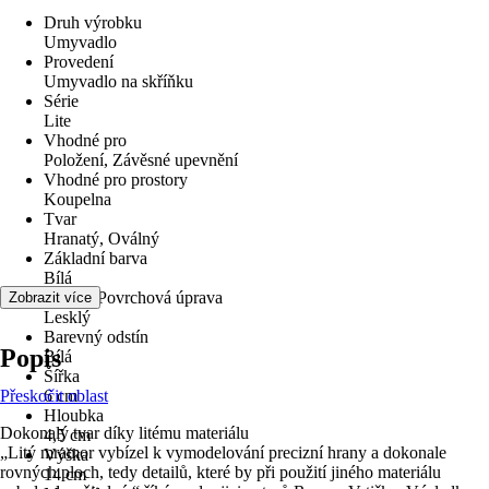
Druh výrobku
Umyvadlo
Provedení
Umyvadlo na skříňku
Série
Lite
Vhodné pro
Položení, Závěsné upevnění
Vhodné pro prostory
Koupelna
Tvar
Hranatý, Oválný
Základní barva
Bílá
Povrch/Povrchová úprava
Zobrazit více
Lesklý
Barevný odstín
Popis
Bílá
Šířka
Přeskočit oblast
6 cm
Hloubka
Dokonalý tvar díky litému materiálu
4,5 cm
„Litý mramor vybízel k vymodelování precizní hrany a dokonale
Výška
rovných ploch, tedy detailů, které by při použití jiného materiálu
14 cm