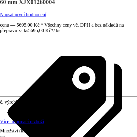
60 mm XJX01260004
Napsat první hodnocení
cenu — 5695,00 Kč * Všechny ceny vč. DPH a bez nákladů na
přepravu za ks
5695,00 Kč
*
/
ks
č. výrobku
12513404
Materiál
:
Litý mramor
Více informací o zboží
Množství (ks)