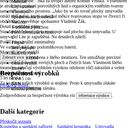
nebyly dosažitelné.“ říká za dvojici autorů Roman Vrtiška. Výsledkem
Materiál
je atraktivní prolnutí pravoúhlých linií s organickým vnitřním tvarem
Litý mramor
samotného mycího prostoru. „Jako by se do rovné plochy umyvadla
Vlastnosti
otiskl obří palec, který zanechal měkce tvarovanou stopu ve čtverci či
Spodní strana broušená
obdélníku“ vysvětluje spoluautor Vladimír Žák.
Varianta
Detail zapuštěné pilety
S odkládací plochou
Standardně řešená pileta vystupuje nad plochu dna umyvadla. U
Počet otvorů na kohout
umyvadel Lite je zapuštěná. Na detailech záleží.
1
Potěší i maximální minimalisty
Přepad
Ve variantě také pro podomítkovou baterii.
Bez přepadu
Materiál, který vydrží
Kód výrobku
Umyvadla jsou vyrobena z litého mramoru. Ten umožňuje precizní
Zobrazit více
XJX01260004
zpracování dokonale rovných ploch a čistých hran. Vlastnosti litého
Oblast využití
mramoru zaručují výrobkům vysokou odolnost vůči nárazům a velmi
Interiér
Bezpečnost výrobků
dlouhou životnost.
Rozměry (ŠxH)
5 let záruka
6 x 4.5 cm
Za kvalitou našich výrobků si stojíme. Proto k umyvadlu získáte
EAN
Přeskočit oblast
prodlouženou pětiletou záruku.
8592626089238
Zodpovědnost za bezpečnost výrobku viz
.
informace výrobce
Další kategorie
Přeskočit seznam
Koupelna a sanitární zařízení
Sanitární keramika
Umyvadla