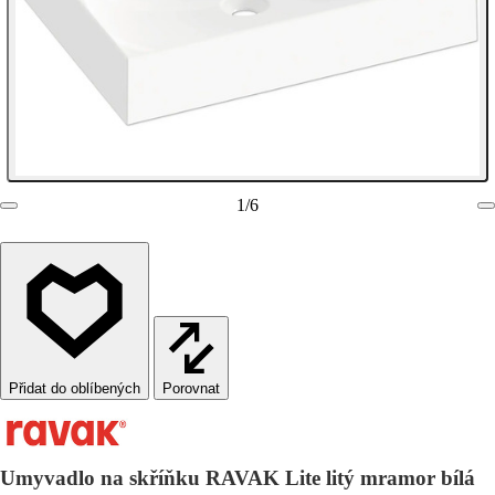
1
/
6
Porovnat
Umyvadlo na skříňku RAVAK Lite litý mramor bílá