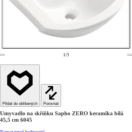
1
/
3
Porovnat
Umyvadlo na skříňku Sapho ZERO keramika bílá
45,5 cm 6045
Napsat první hodnocení