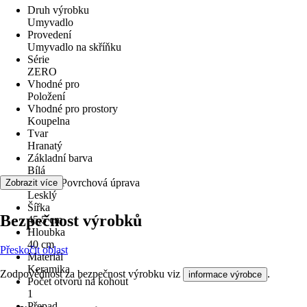
Druh výrobku
Umyvadlo
Provedení
Umyvadlo na skříňku
Série
ZERO
Vhodné pro
Položení
Vhodné pro prostory
Koupelna
Tvar
Hranatý
Základní barva
Bílá
Povrch/Povrchová úprava
Zobrazit více
Lesklý
Šířka
Bezpečnost výrobků
45,5 cm
Hloubka
40 cm
Přeskočit oblast
Materiál
Keramika
Zodpovědnost za bezpečnost výrobku viz
.
informace výrobce
Počet otvorů na kohout
1
Přepad