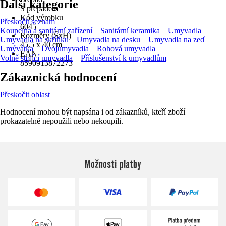
Další kategorie
S přepadem
Kód výrobku
Přeskočit seznam
6045
Koupelna a sanitární zařízení
Sanitární keramika
Umyvadla
Rozměry (ŠxH)
Umyvadla na skříňku
Umyvadla na desku
Umyvadla na zeď
45.5 x 40 cm
Umývátka
Dvojumyvadla
Rohová umyvadla
EAN
Volně stojící umyvadla
Příslušenství k umyvadlům
8590913872273
Zákaznická hodnocení
Přeskočit oblast
Hodnocení mohou být napsána i od zákazníků, kteří zboží
prokazatelně nepoužili nebo nekoupili.
Možnosti platby