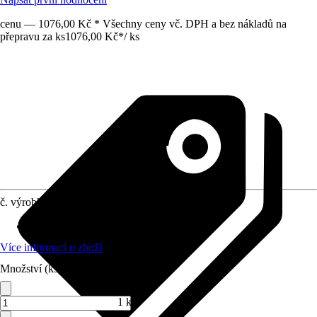
cenu — 1076,00 Kč * Všechny ceny vč. DPH a bez nákladů na
přepravu za ks
1076,00 Kč
*
/
ks
č. výrobku
12754379
Materiál
:
Keramika
Více informací o zboží
Množství (ks)
1 ks