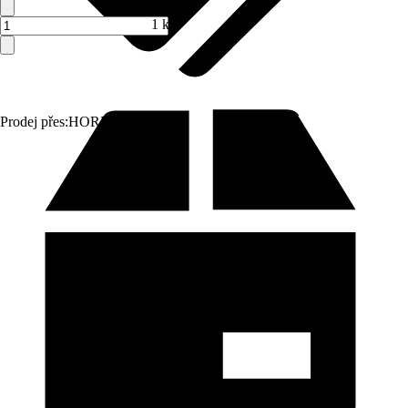
1 ks
Prodej přes:
HORNBACH