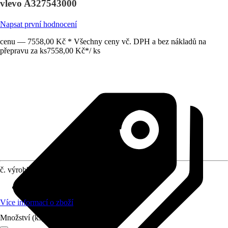
vlevo A327543000
Napsat první hodnocení
cenu — 7558,00 Kč * Všechny ceny vč. DPH a bez nákladů na
přepravu za ks
7558,00 Kč
*
/
ks
č. výrobku
5963192
Materiál
:
Sanitární keramika
Více informací o zboží
Množství (ks)