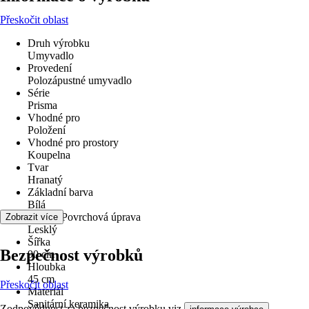
Přeskočit oblast
Druh výrobku
Umyvadlo
Provedení
Polozápustné umyvadlo
Série
Prisma
Vhodné pro
Položení
Vhodné pro prostory
Koupelna
Tvar
Hranatý
Základní barva
Bílá
Povrch/Povrchová úprava
Zobrazit více
Lesklý
Šířka
Bezpečnost výrobků
90 cm
Hloubka
45 cm
Přeskočit oblast
Materiál
Sanitární keramika
Zodpovědnost za bezpečnost výrobku viz
.