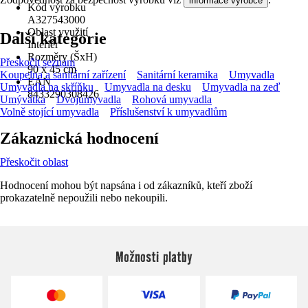
informace výrobce
Kód výrobku
A327543000
Oblast využití
Další kategorie
Interiér
Rozměry (ŠxH)
Přeskočit seznam
90 x 45 cm
Koupelna a sanitární zařízení
Sanitární keramika
Umyvadla
EAN
Umyvadla na skříňku
Umyvadla na desku
Umyvadla na zeď
8433290308426
Umývátka
Dvojumyvadla
Rohová umyvadla
Volně stojící umyvadla
Příslušenství k umyvadlům
Zákaznická hodnocení
Přeskočit oblast
Hodnocení mohou být napsána i od zákazníků, kteří zboží
prokazatelně nepoužili nebo nekoupili.
Možnosti platby