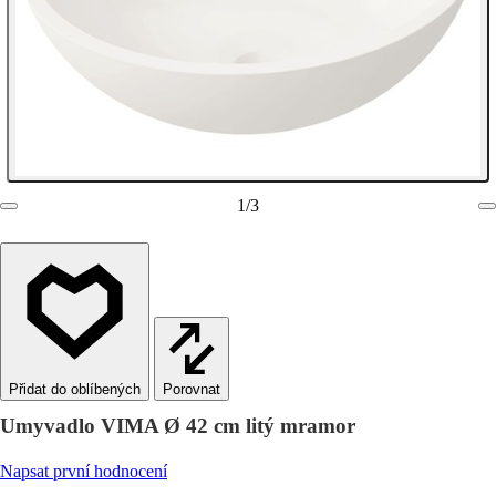
1
/
3
Porovnat
Umyvadlo VIMA Ø 42 cm litý mramor
Napsat první hodnocení