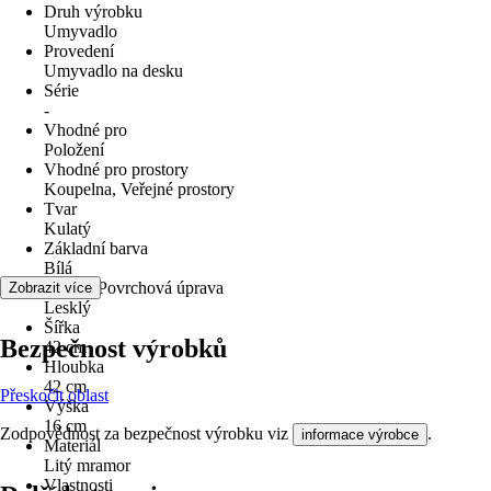
Druh výrobku
Umyvadlo
Provedení
Umyvadlo na desku
Série
-
Vhodné pro
Položení
Vhodné pro prostory
Koupelna, Veřejné prostory
Tvar
Kulatý
Základní barva
Bílá
Povrch/Povrchová úprava
Zobrazit více
Lesklý
Šířka
Bezpečnost výrobků
42 cm
Hloubka
42 cm
Přeskočit oblast
Výška
16 cm
Zodpovědnost za bezpečnost výrobku viz
.
informace výrobce
Materiál
Litý mramor
Vlastnosti