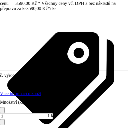
cenu — 3590,00 Kč * Všechny ceny vč. DPH a bez nákladů na
přepravu za ks
3590,00 Kč
*
/
ks
č. výrobku
10389850
Materiál
:
Litý mramor
Více informací o zboží
Množství (ks)
1 ks