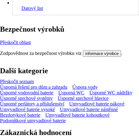
Datový list
Bezpečnost výrobků
Přeskočit oblast
Zodpovědnost za bezpečnost výrobku viz
.
informace výrobce
Další kategorie
Přeskočit seznam
Úsporná řešení pro dům a zahradu
Úspora vody
Úsporné vodovodní baterie
Úsporná WC
Úsporné WC nádržky
Úsporné sprchové systémy
Úsporné sprchové hlavice
Úsporné perlátory a příslušenství
Umyvadlové baterie pákové
Umyvadlové baterie vysoké
Umyvadlové baterie nástěnné
Bezdotykové baterie
Umyvadlové baterie kohoutkové
Podomítkové umyvadlové baterie
Zákaznická hodnocení