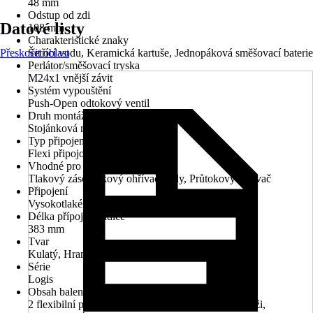
48 mm
Odstup od zdi
Datové listy
108 mm
Charakteristické znaky
Přeskočit oblast
Šetřící vodu, Keramická kartuše, Jednopáková směšovací baterie
Perlátor/směšovací tryska
M24x1 vnější závit
Systém vypouštění
Push-Open odtokový ventil
Druh montáže
Stojánková montáž
Typ připojení
Flexi připojovací hadice 3/8"
Vhodné pro
Tlakový zásobníkový ohřívač vody, Průtokový ohřívač
Připojení
Vysokotlaké - tlakové
Délka přípojné hadice
383 mm
Tvar
Kulatý, Hranatý
Série
Logis
Obsah balení
2 flexibilní připojovací hadice 3/8", Návod k montáži,