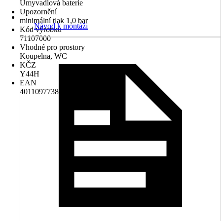
Umyvadlová baterie
Upozornění
minimální tlak 1,0 bar
Návod k montáži
Kód výrobku
71107000
Vhodné pro prostory
Koupelna, WC
KČZ
Y44H
EAN
4011097738529