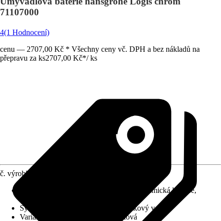
Umyvadlová baterie hansgrohe Logis chrom
71107000
4
(1 Hodnocení)
cenu — 2707,00 Kč * Všechny ceny vč. DPH a bez nákladů na
přepravu za ks
2707,00 Kč
*
/
ks
č. výrobku
6323491
Charakteristické znaky
:
Šetřící vodu, Keramická kartuše,
Jednopáková směšovací baterie
Systém vypouštění
:
Push-Open odtokový ventil
Varianta
:
Umyvadlová baterie páková