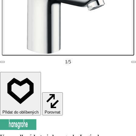
1
/
5
Porovnat