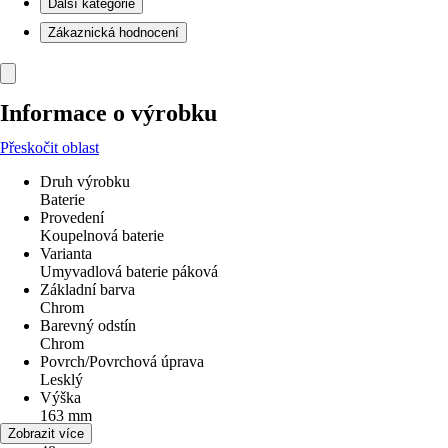
Další kategorie
Zákaznická hodnocení
Informace o výrobku
Přeskočit oblast
Druh výrobku
Baterie
Provedení
Koupelnová baterie
Varianta
Umyvadlová baterie páková
Základní barva
Chrom
Barevný odstín
Chrom
Povrch/Povrchová úprava
Lesklý
Výška
163 mm
Šířka
Zobrazit více