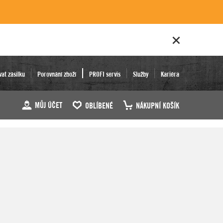
vat zásilku
Porovnání zboží
PROFI servis
Služby
Kariéra
MŮJ ÚČET
OBLÍBENÉ
NÁKUPNÍ KOŠÍK