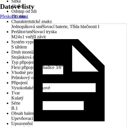
Šířka
Datové listy
42 mm
Odstup od zdi
Přeskočit oblast
101 mm
Charakteristické znaky
Jednopáková směšovací baterie, Třída hlučnosti I
Perlátor/směšovací tryska
M24x1 vnější závit
Systém vypouštění
S táhlem
Druh montáže
Stojánková montáž
Typ připojení
Flexi připojovací hadice 3/8"
Vhodné pro
Průtokový ohřívač
Připojení
Vysokotlaké - tlakové
Tvar
Kulatý
Série
B.1
Obsah balení
Upevňovací materiál, Návod k montáži
Upozornění