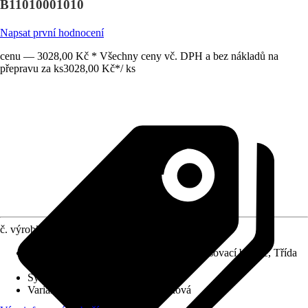
B11010001010
Napsat první hodnocení
cenu — 3028,00 Kč * Všechny ceny vč. DPH a bez nákladů na
přepravu za ks
3028,00 Kč
*
/
ks
č. výrobku
12043416
Charakteristické znaky
:
Jednopáková směšovací baterie, Třída
hlučnosti I
Systém vypouštění
:
S táhlem
Varianta
:
Umyvadlová baterie páková