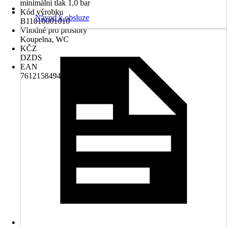
minimální tlak 1,0 bar
Kód výrobku
Návod k obsluze
B11010001010
Vhodné pro prostory
Koupelna, WC
KČZ
DZDS
EAN
7612158494155