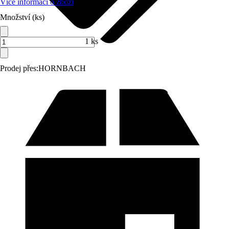
Více informací o zboží
Množství (ks)
1 ks
Prodej přes:
HORNBACH