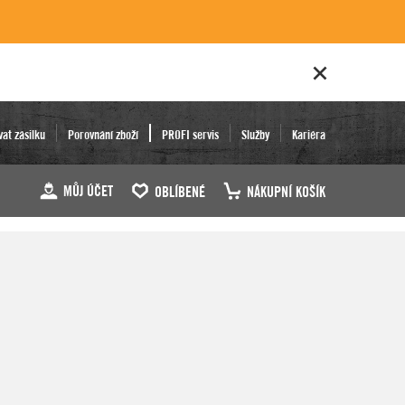
vat zásilku
Porovnání zboží
PROFI servis
Služby
Kariéra
MŮJ ÚČET
OBLÍBENÉ
NÁKUPNÍ KOŠÍK