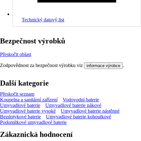
Technický datový list
Bezpečnost výrobků
Přeskočit oblast
Zodpovědnost za bezpečnost výrobku viz
.
informace výrobce
Další kategorie
Přeskočit seznam
Koupelna a sanitární zařízení
Vodovodní baterie
Umyvadlové baterie
Umyvadlové baterie pákové
Umyvadlové baterie vysoké
Umyvadlové baterie nástěnné
Bezdotykové baterie
Umyvadlové baterie kohoutkové
Podomítkové umyvadlové baterie
Zákaznická hodnocení