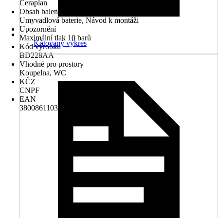
Ceraplan
Obsah balení
Umyvadlová baterie, Návod k montáži
Upozornění
Maximální tlak 10 barů
Kótovaný výkres
Kód výrobku
BD228AA
Vhodné pro prostory
Koupelna, WC
KČZ
CNPF
EAN
3800861103691