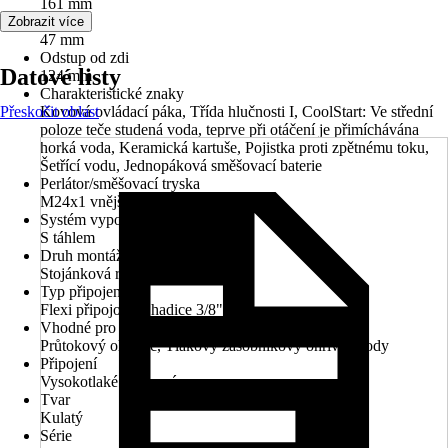
161 mm
Šířka
Zobrazit více
47 mm
Odstup od zdi
Datové listy
124 mm
Charakteristické znaky
Přeskočit oblast
Kovová ovládací páka, Třída hlučnosti I, CoolStart: Ve střední
poloze teče studená voda, teprve při otáčení je přimíchávána
horká voda, Keramická kartuše, Pojistka proti zpětnému toku,
Šetřící vodu, Jednopáková směšovací baterie
Perlátor/směšovací tryska
M24x1 vnější závit
Systém vypouštění
S táhlem
Druh montáže
Stojánková rychlomontáž
Typ připojení
Flexi připojovací hadice 3/8"
Vhodné pro
Průtokový ohřívač, Tlakový zásobníkový ohřívač vody
Připojení
Vysokotlaké - tlakové
Tvar
Kulatý
Série