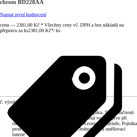
chrom BD228AA
Napsat první hodnocení
cenu — 2381,00 Kč * Všechny ceny vč. DPH a bez nákladů na
přepravu za ks
2381,00 Kč
*
/
ks
č. výrobku
10566312
Charakteristické znaky
:
Kovová ovládací páka, Třída hlučnosti
I, CoolStart: Ve střední poloze teče studená voda, teprve při
otáčení je přimíchávána horká voda, Keramická kartuše, Pojistka
proti zpětnému toku, Šetřící vodu, Jednopáková směšovací
baterie