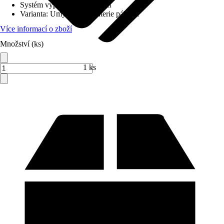
Systém vypouštění
:
S táhlem
Varianta
:
Umyvadlová baterie páková
Více informací o zboží
Množství (ks)
Prodej přes:
HORNBACH
1 ks