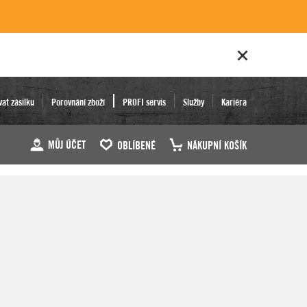
vat zásilku
Porovnání zboží
PROFI servis
Služby
Kariéra
MŮJ ÚČET
OBLÍBENÉ
NÁKUPNÍ KOŠÍK