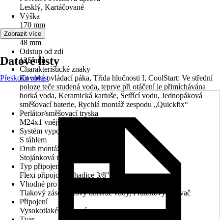
Lesklý, Kartáčované
Výška
170 mm
Šířka
Zobrazit více
48 mm
Odstup od zdi
Datové listy
125 mm
Charakteristické znaky
Přeskočit oblast
Kovová ovládací páka, Třída hlučnosti I, CoolStart: Ve střední
poloze teče studená voda, teprve při otáčení je přimíchávána
horká voda, Keramická kartuše, Šetřící vodu, Jednopáková
směšovací baterie, Rychlá montáž zespodu „Quickfix“
Perlátor/směšovací tryska
M24x1 vnější závit
Systém vypouštění
S táhlem
Druh montáže
Stojánková rychlomontáž
Typ připojení
Flexi připojovací hadice 3/8"
Vhodné pro
Tlakový zásobníkový ohřívač vody, Průtokový ohřívač
Připojení
Vysokotlaké - tlakové
Tvar