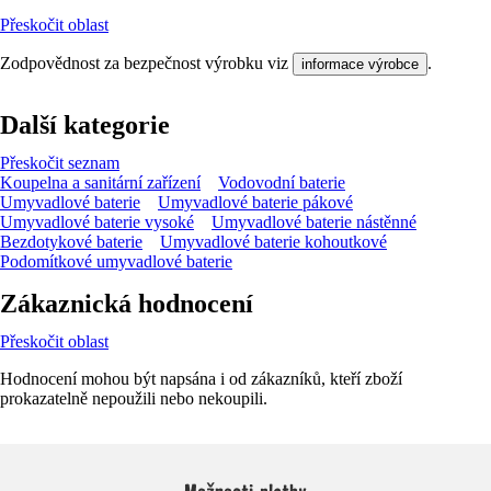
Přeskočit oblast
Zodpovědnost za bezpečnost výrobku viz
.
informace výrobce
Další kategorie
Přeskočit seznam
Koupelna a sanitární zařízení
Vodovodní baterie
Umyvadlové baterie
Umyvadlové baterie pákové
Umyvadlové baterie vysoké
Umyvadlové baterie nástěnné
Bezdotykové baterie
Umyvadlové baterie kohoutkové
Podomítkové umyvadlové baterie
Zákaznická hodnocení
Přeskočit oblast
Hodnocení mohou být napsána i od zákazníků, kteří zboží
prokazatelně nepoužili nebo nekoupili.