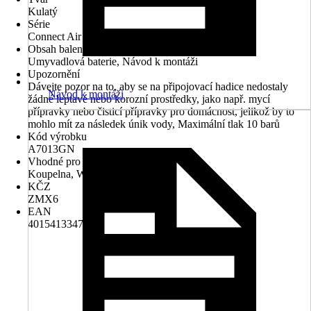
Kulatý
Série
Connect Air
Obsah balení
Umyvadlová baterie, Návod k montáži
Upozornění
Dávejte pozor na to, aby se na připojovací hadice nedostaly
Návod k montáži
žádné leptavé nebo korozní prostředky, jako např. mycí
přípravky nebo čisticí přípravky pro domácnost, jelikož by to
mohlo mít za následek únik vody, Maximální tlak 10 barů
Kód výrobku
A7013GN
Vhodné pro prostory
Koupelna, WC
KČZ
ZMX6
EAN
4015413347341