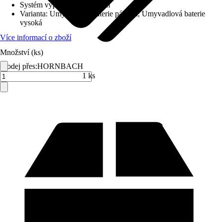
Systém vypouštění
:
S táhlem
Varianta
:
Umyvadlová baterie páková, Umyvadlová baterie
vysoká
Více informací o zboží
Množství (ks)
Prodej přes:
HORNBACH
1 ks