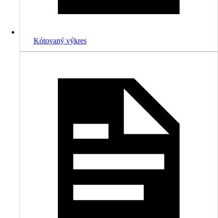
Kótovaný výkres