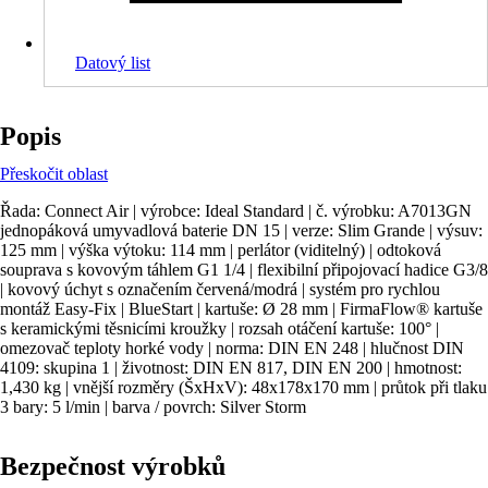
Datový list
Popis
Přeskočit oblast
Řada: Connect Air | výrobce: Ideal Standard | č. výrobku: A7013GN
jednopáková umyvadlová baterie DN 15 | verze: Slim Grande | výsuv:
125 mm | výška výtoku: 114 mm | perlátor (viditelný) | odtoková
souprava s kovovým táhlem G1 1/4 | flexibilní připojovací hadice G3/8
| kovový úchyt s označením červená/modrá | systém pro rychlou
montáž Easy-Fix | BlueStart | kartuše: Ø 28 mm | FirmaFlow® kartuše
s keramickými těsnicími kroužky | rozsah otáčení kartuše: 100° |
omezovač teploty horké vody | norma: DIN EN 248 | hlučnost DIN
4109: skupina 1 | životnost: DIN EN 817, DIN EN 200 | hmotnost:
1,430 kg | vnější rozměry (ŠxHxV): 48x178x170 mm | průtok při tlaku
3 bary: 5 l/min | barva / povrch: Silver Storm
Bezpečnost výrobků