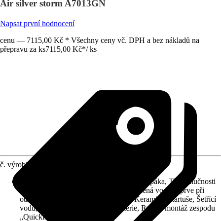
Air silver storm A7013GN
Napsat první hodnocení
cenu — 7115,00 Kč * Všechny ceny vč. DPH a bez nákladů na
přepravu za ks
7115,00 Kč
*
/
ks
č. výrobku
10545071
Charakteristické znaky
:
Kovová ovládací páka, Třída hlučnosti
I, CoolStart: Ve střední poloze teče studená voda, teprve při
otáčení je přimíchávána horká voda, Keramická kartuše, Šetřící
vodu, Jednopáková směšovací baterie, Rychlá montáž zespodu
„Quickfix“