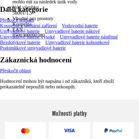
mohlo mít za následek únik vody
Kód výrobku
Další kategorie
58001/1,5
Vhodné pro prostory
Přeskočit seznam
Koupelna
Koupelna a sanitární zařízení
Vodovodní baterie
EAN
Umyvadlové baterie
Umyvadlové baterie pákové
8590309090380
Umyvadlové baterie vysoké
Umyvadlové baterie nástěnné
Bezdotykové baterie
Umyvadlové baterie kohoutkové
Podomítkové umyvadlové baterie
Zákaznická hodnocení
Přeskočit oblast
Hodnocení mohou být napsána i od zákazníků, kteří zboží
prokazatelně nepoužili nebo nekoupili.
Možnosti platby