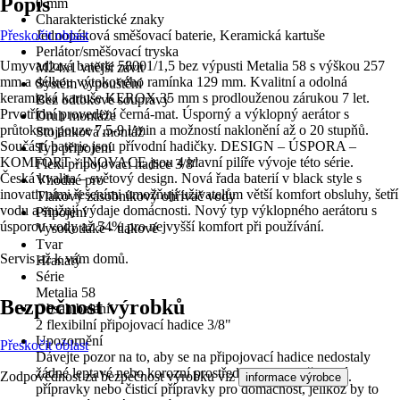
Popis
0 mm
Charakteristické znaky
Přeskočit oblast
Jednopáková směšovací baterie, Keramická kartuše
Perlátor/směšovací tryska
Umyvadlová baterie 58001/1,5 bez výpusti Metalia 58 s výškou 257
M24x1 vnější závit
mm a délkou výtokového ramínka 129 mm. Kvalitní a odolná
Systém vypouštění
keramická kartuše KEROX 35 mm s prodlouženou zárukou 7 let.
Bez odtokové soupravy
Prvotřídní provedení černá-mat. Úsporný a výklopný aerátor s
Druh montáže
průtokem pouze 7,5-9 l/min a možností naklonění až o 20 stupňů.
Stojánková montáž
Součástí baterie jsou přívodní hadičky. DESIGN – ÚSPORA –
Typ připojení
KOMFORT - INOVACE jsou 4 hlavní pilíře vývoje této série.
Flexi připojovací hadice 3/8"
Česká kvalita – světový design. Nová řada baterií v black style s
Vhodné pro
inovativními řešeními umožňují uživatelům větší komfort obsluhy, šetří
Tlakový zásobníkový ohřívač vody
vodu a snižují výdaje domácnosti. Nový typ výklopného aerátoru s
Připojení
úsporou vody až 54% pro nejvyšší komfort při používání.
Vysokotlaké - tlakové
Tvar
Servis až k vám domů.
Hranatý
Série
Metalia 58
Bezpečnost výrobků
Obsah balení
2 flexibilní připojovací hadice 3/8"
Upozornění
Přeskočit oblast
Dávejte pozor na to, aby se na připojovací hadice nedostaly
žádné leptavé nebo korozní prostředky, jako např. mycí
Zodpovědnost za bezpečnost výrobku viz
.
informace výrobce
přípravky nebo čisticí přípravky pro domácnost, jelikož by to