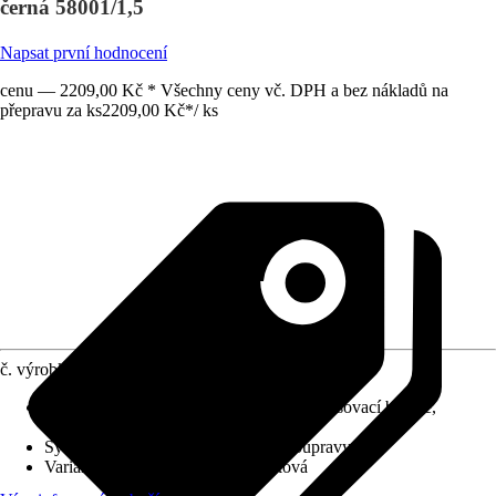
černá 58001/1,5
Napsat první hodnocení
cenu — 2209,00 Kč * Všechny ceny vč. DPH a bez nákladů na
přepravu za ks
2209,00 Kč
*
/
ks
č. výrobku
10591014
Charakteristické znaky
:
Jednopáková směšovací baterie,
Keramická kartuše
Systém vypouštění
:
Bez odtokové soupravy
Varianta
:
Umyvadlová baterie páková