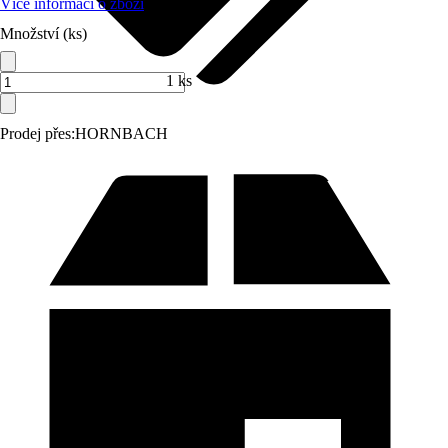
Více informací o zboží
Množství (ks)
1 ks
Prodej přes:
HORNBACH